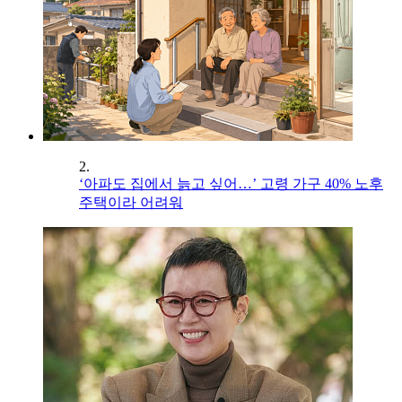
2.
‘아파도 집에서 늙고 싶어…’ 고령 가구 40% 노후
주택이라 어려워