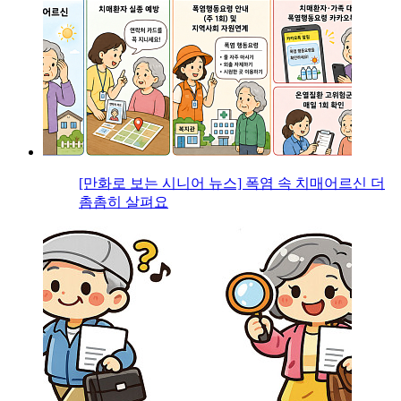
[만화로 보는 시니어 뉴스] 폭염 속 치매어르신 더
촘촘히 살펴요