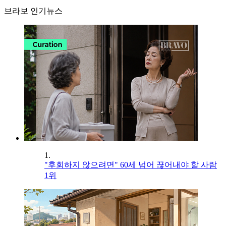
브라보 인기뉴스
1.
"후회하지 않으려면" 60세 넘어 끊어내야 할 사람
1위