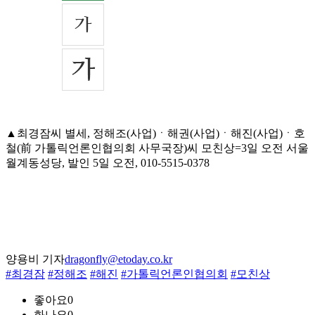
▲최경잠씨 별세, 정해조(사업)ㆍ해권(사업)ㆍ해진(사업)ㆍ호
철(前 가톨릭언론인협의회 사무국장)씨 모친상=3일 오전 서울
월계동성당, 발인 5일 오전, 010-5515-0378
양용비 기자
dragonfly@etoday.co.kr
#최경잠
#정해조
#해진
#가톨릭언론인협의회
#모친상
좋아요
0
화나요
0