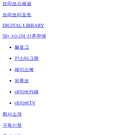
브라보스페셜
브라보리포트
DIGITAL LIBRARY
50+ 시니어 신춘문예
블로그
인스타그램
페이스북
유튜브
네이버카페
네이버TV
회사소개
구독신청