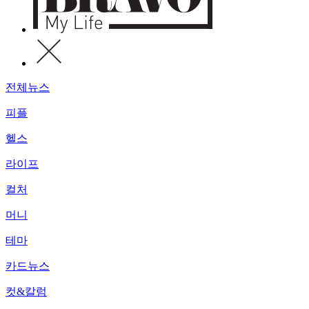
전체뉴스
피플
헬스
라이프
컬처
머니
테마
카드뉴스
컷&칼럼