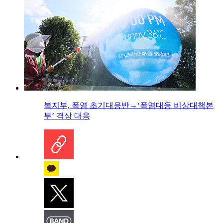
복지부, 폭염 초기대응반→‘폭염대응 비상대책본
부’ 격상 대응