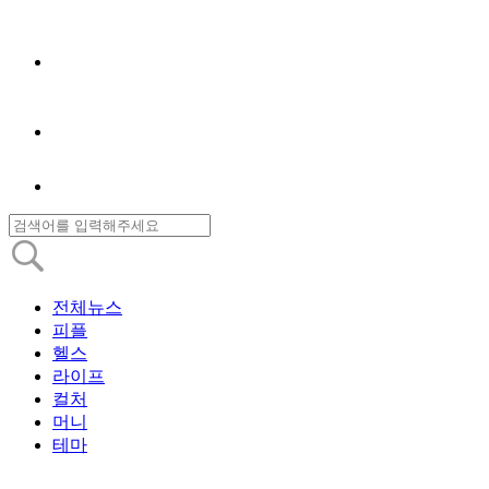
전체뉴스
피플
헬스
라이프
컬처
머니
테마