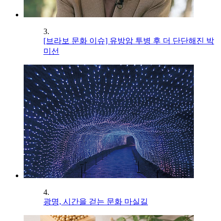
3.
[브라보 문화 이슈] 유방암 투병 후 더 단단해진 박
미선
4.
광명, 시간을 걷는 문화 마실길