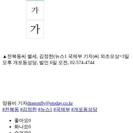
▲전복동씨 별세, 김정한(뉴스1 국제부 기자)씨 외조모상=3일
오후 개포동성당, 발인 6일 오전, 02-574-4744
양용비 기자
dragonfly@etoday.co.kr
#전복동
#김정한
#뉴스1
#국제부
#개포동성당
좋아요
0
화나요
0
슬퍼요
0