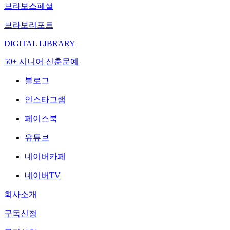
브라보스페셜
브라보리포트
DIGITAL LIBRARY
50+ 시니어 신춘문예
블로그
인스타그램
페이스북
유튜브
네이버카페
네이버TV
회사소개
구독신청