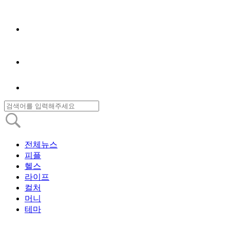
전체뉴스
피플
헬스
라이프
컬처
머니
테마