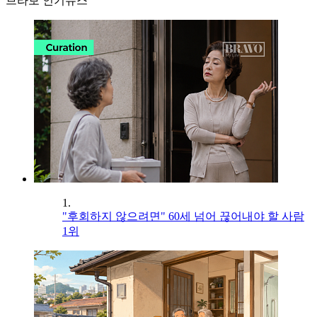
브라보 인기뉴스
1.
"후회하지 않으려면" 60세 넘어 끊어내야 할 사람
1위