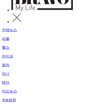
전체뉴스
피플
헬스
라이프
컬처
머니
테마
카드뉴스
컷&칼럼