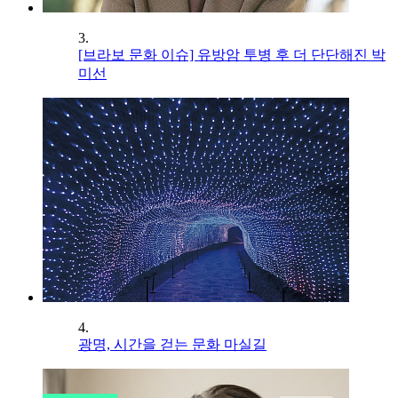
3.
[브라보 문화 이슈] 유방암 투병 후 더 단단해진 박
미선
4.
광명, 시간을 걷는 문화 마실길