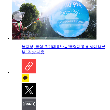
복지부, 폭염 초기대응반→‘폭염대응 비상대책본
부’ 격상 대응