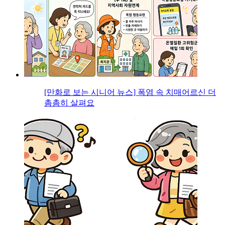
[만화로 보는 시니어 뉴스] 폭염 속 치매어르신 더
촘촘히 살펴요