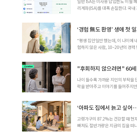
일반 ISA는 미사용 납입한도 이월 
리계좌(ISA)를 대폭 손질한다. 국
금융 ISA’를 새로 만들고, 일정 
기존 ISA 가입자라면 이번 개편안에
기 때문이다. 지난 3일 발표된 세제
‘경험 無도 환영’ 생애 첫 
“평생 집안일만 했는데, 이 나이에 
험하지 않은 사람, 10~20년의 경
찾고 이력서를 쓰는 일부터 출퇴근, 
보다 부담을 낮춘 진입 경로다. 통계 
경험이 풍부한 고령자는 중요한 국
"후회하지 않으려면" 60세
나이 들수록 가까운 지인의 부탁을 
락을 받아주고 이야기를 들어주지만,
평소에는 무심하다가 필요할 때만 
관계가 아닌 편리한 도움이나 감정의
게 여기며, 거절하는 순간 태도를 
‘아파도 집에서 늙고 싶어…
다
고령가구의 87.2%는 건강할 때 현
빠져도 절반가량은 지금의 집을 떠나
공급에 무게가 실려 있다. 통합돌봄