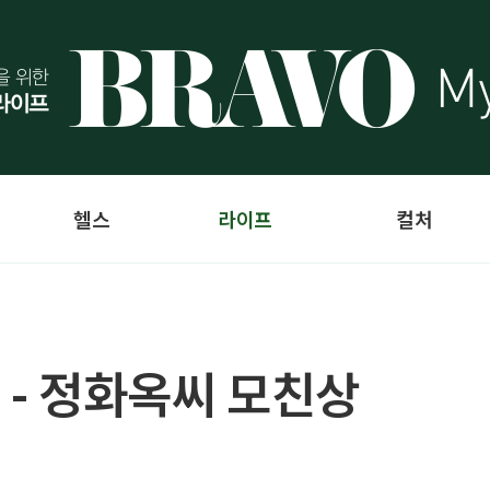
헬스
라이프
컬처
 - 정화옥씨 모친상