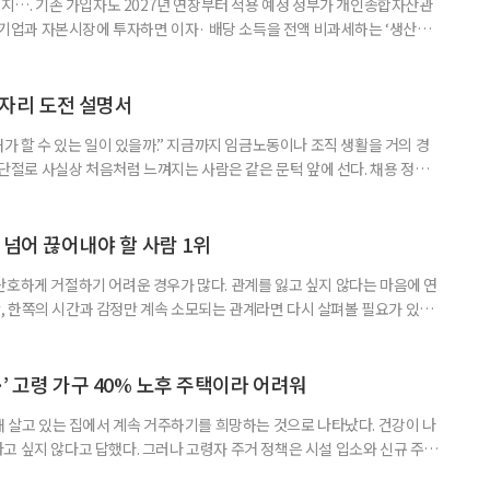
폐지…. 기존 가입자도 2027년 연장부터 적용 예정 정부가 개인종합자산관
내 기업과 자본시장에 투자하면 이자· 배당 소득을 전액 비과세하는 ‘생산적
소득 이하 청년에게는 납입액의 10%를 소득공제 해주는 방안도 추진한다. 다만
 주목해야 한다. 그동안 사용하지 않고 쌓아둔 ISA 납입한도가 사라질 수 있
개편안이 국회 통과 후 그대로 시행된다면 법 시행 전 본
일자리 도전 설명서
내가 할 수 있는 일이 있을까.” 지금까지 임금노동이나 조직 생활을 거의 경
력 단절로 사실상 처음처럼 느껴지는 사람은 같은 문턱 앞에 선다. 채용 정보를
업무 지시, 동료 관계까지 낯설다. 이들에게 필요한 것은 ‘용기를 내라’는 말
밖에 섞여 있는 ‘첫 취업’, ‘경력 단절’ 생산인구가 줄어드는 상황에서 삶의
가 자원이다. 박경하 한국노인인력개발원 선임연구위
 넘어 끊어내야 할 사람 1위
단호하게 거절하기 어려운 경우가 많다. 관계를 잃고 싶지 않다는 마음에 연
 한쪽의 시간과 감정만 계속 소모되는 관계라면 다시 살펴볼 필요가 있다.
연락하거나, 만날 때마다 자신의 이야기만 늘어놓는 사람은 상대를 동등한
 창구로 대할 수 있다. 걱정을 가장해 자존감을 깎아내리고 도움을 당연하
바꾸는 행동도 건강한 관계와는 거리가 멀다. 믿고 털어놓은 개인사나 약점을
’ 고령 가구 40% 노후 주택이라 어려워
재 살고 있는 집에서 계속 거주하기를 희망하는 것으로 나타났다. 건강이 나
고 싶지 않다고 답했다. 그러나 고령자 주거 정책은 시설 입소와 신규 주택
 시행을 계기로 집수리부터 퇴원 후 임시 거처, 방문 돌봄까지 연결하는 주거