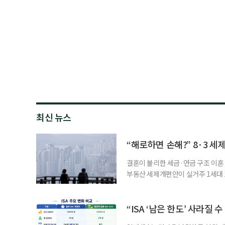
최신 뉴스
“해로하면 손해?” 8·3 세
결혼이 불리한 세금·연금 구조 이혼 
부동산 세제개편안이 실거주 1세대 1
고령 부부에게는 혼인을 유지하는 
세는 개인별로 부과하지만, 1세대 
부가 각자 집 한 채씩을 보유하면 한
“ISA ‘남은 한도’ 사라질 