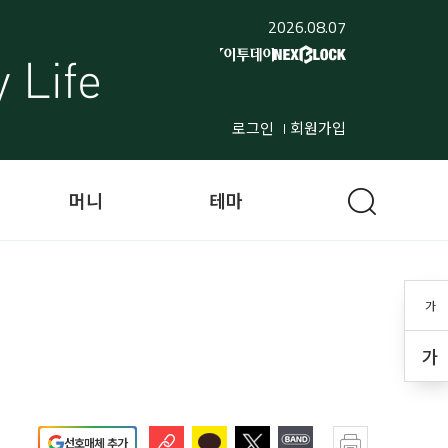
2026.08.07
로그인
회원가입
머니
테마
가
가
선호매체 추가