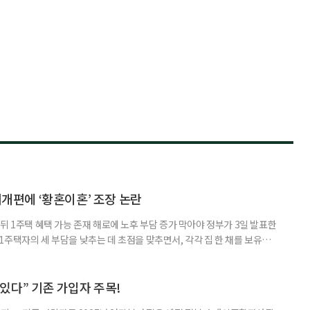
제개편에 ‘황혼이혼’ 조장 논란
뒤 1주택 혜택 가능 존재 해로에 노후 부담 증가 막아야 정부가 3일 발표한
주택자의 세 부담을 낮추는 데 초점을 맞추면서, 각각 집 한 채를 보유한
것보다 이혼이 경제적으로 유리해질 수 있다는 분석이 나온다. 종합부동산
1주택 공제와 세액공제 적용 여부는 부부를 하나의 세대로 묶어 판단한다. 부
 세대가 두 채를 가진 것으로 보지만, 실제 이혼해 주거와 생계를 분
수 있다” 기존 가입자 주목!