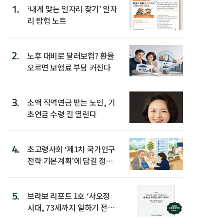
1.
‘내게 맞는 일자리 찾기’ 일자
리 탐험 노트
2.
노후 대비로 달러보험? 환율
오르면 보험료 부담 커진다
3.
소액 직역연금 받는 노인, 기
초연금 수령 길 열린다
4.
초고령사회 ‘제1차 국가인구
전략 기본계획’에 담길 정책
은
5.
브라보 리포트 1호 ‘사오정
시대, 73세까지 일하기 전략’