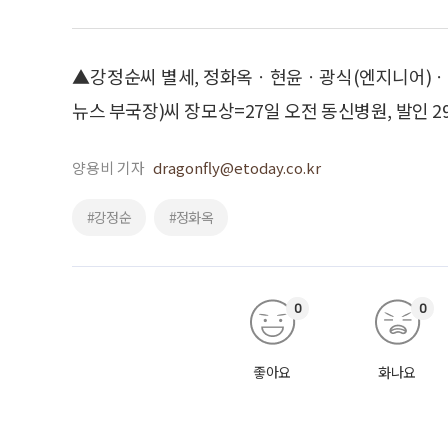
▲강정순씨 별세, 정화옥ㆍ현윤ㆍ광식(엔지니어)ㆍ
뉴스 부국장)씨 장모상=27일 오전 동신병원, 발인 29일 
양용비 기자
dragonfly@etoday.co.kr
#강정순
#정화옥
0
0
좋아요
화나요