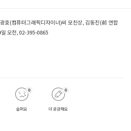
광호(컴퓨터그래픽디자이너)씨 모친상, 김동진(前 연합
오전, 02-395-0865
0
0
슬퍼요
더 궁금해요