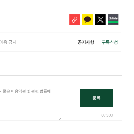
나왔다. 6일 건축공간연구원(AURI)이 발간한 ‘건축과 도시 공간’ 2026년
 고령자 주거-돌봄 협업 체계 구축 방안’ 보고서는 고
 이용 금지
공지사항
구독신청
0 / 300