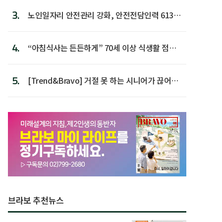
3.
노인일자리 안전관리 강화, 안전전담인력 613명
첫 배치
4.
“아침식사는 든든하게” 70세 이상 식생활 점수
가장 높아
5.
[Trend&Bravo] 거절 못 하는 시니어가 끊어야
할 행동 5
브라보 추천뉴스