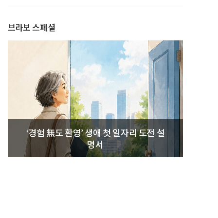
발간
브라보 스페셜
‘경험 無도 환영’ 생애 첫 일자리 도전 설
명서