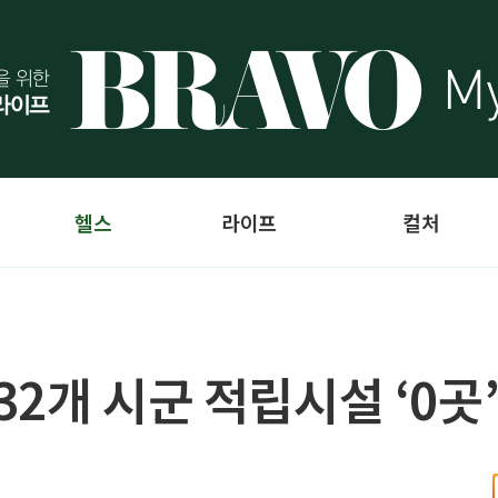
헬스
라이프
컬처
2개 시군 적립시설 ‘0곳