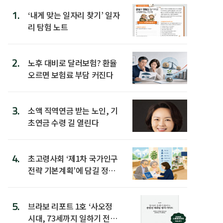
1.
‘내게 맞는 일자리 찾기’ 일자
리 탐험 노트
2.
노후 대비로 달러보험? 환율
오르면 보험료 부담 커진다
3.
소액 직역연금 받는 노인, 기
초연금 수령 길 열린다
4.
초고령사회 ‘제1차 국가인구
전략 기본계획’에 담길 정책
은
5.
브라보 리포트 1호 ‘사오정
시대, 73세까지 일하기 전략’