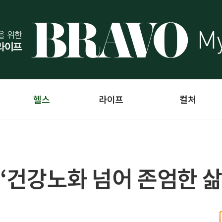
헬스
라이프
컬처
 ‘건강노화 넘어 존엄한 삶