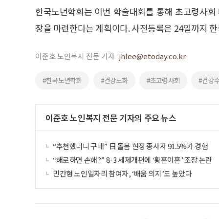
한국노년학회는 이번 학술대회를 통해 초고령사회 
장을 마련한다는 계획이다. 사전등록은 24일까지 
이준호 노인복지 전문 기자
jhlee@etoday.co.kr
#한국노년학회
#건강노화
#초고령사회
#건강
이준호 노인복지 전문 기자의 주요 뉴스
“추천했더니 구매” 日 돌봄 현장 종사자 91.5%가 경험
“해로하면 손해?” 8·3 세제개편에 ‘황혼이혼’ 조장 논란
민간형 노인일자리 참여자, ‘배움 의지’도 높았다