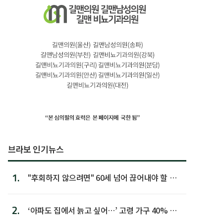
브라보 인기뉴스
1.
"후회하지 않으려면" 60세 넘어 끊어내야 할 사
람 1위
2.
‘아파도 집에서 늙고 싶어…’ 고령 가구 40% 노
후 주택이라 어...