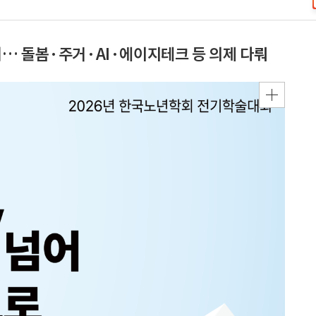
… 돌봄·주거·AI·에이지테크 등 의제 다뤄