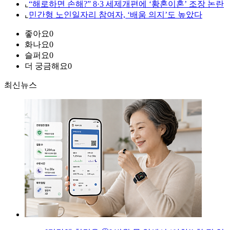
⌞
“해로하면 손해?” 8·3 세제개편에 ‘황혼이혼’ 조장 논란
⌞
민간형 노인일자리 참여자, ‘배움 의지’도 높았다
좋아요
0
화나요
0
슬퍼요
0
더 궁금해요
0
최신뉴스