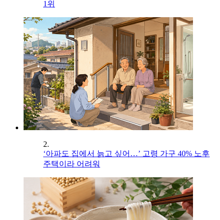
1위
2.
‘아파도 집에서 늙고 싶어…’ 고령 가구 40% 노후
주택이라 어려워