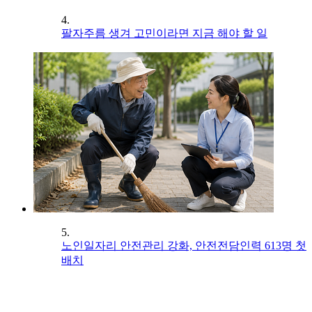
4.
팔자주름 생겨 고민이라면 지금 해야 할 일
5.
노인일자리 안전관리 강화, 안전전담인력 613명 첫
배치