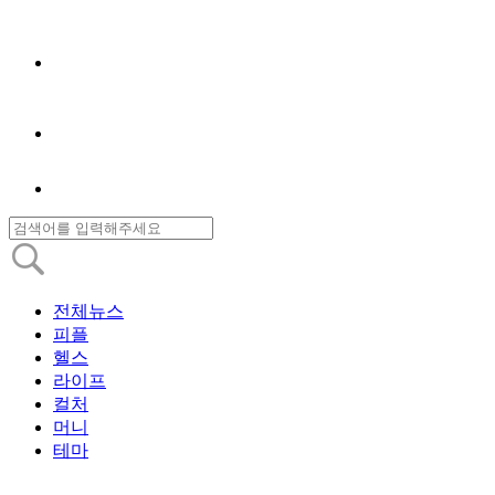
전체뉴스
피플
헬스
라이프
컬처
머니
테마