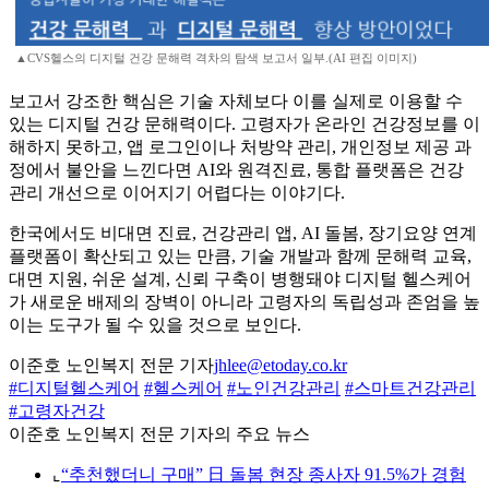
▲CVS헬스의 디지털 건강 문해력 격차의 탐색 보고서 일부.(AI 편집 이미지)
보고서 강조한 핵심은 기술 자체보다 이를 실제로 이용할 수
있는 디지털 건강 문해력이다. 고령자가 온라인 건강정보를 이
해하지 못하고, 앱 로그인이나 처방약 관리, 개인정보 제공 과
정에서 불안을 느낀다면 AI와 원격진료, 통합 플랫폼은 건강
관리 개선으로 이어지기 어렵다는 이야기다.
한국에서도 비대면 진료, 건강관리 앱, AI 돌봄, 장기요양 연계
플랫폼이 확산되고 있는 만큼, 기술 개발과 함께 문해력 교육,
대면 지원, 쉬운 설계, 신뢰 구축이 병행돼야 디지털 헬스케어
가 새로운 배제의 장벽이 아니라 고령자의 독립성과 존엄을 높
이는 도구가 될 수 있을 것으로 보인다.
이준호 노인복지 전문 기자
jhlee@etoday.co.kr
#디지털헬스케어
#헬스케어
#노인건강관리
#스마트건강관리
#고령자건강
이준호 노인복지 전문 기자의 주요 뉴스
⌞
“추천했더니 구매” 日 돌봄 현장 종사자 91.5%가 경험