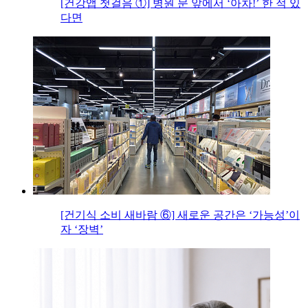
[건강앱 첫걸음 ①] 병원 문 앞에서 ‘아차!’ 한 적 있
다면
[건기식 소비 새바람 ⑥] 새로운 공간은 ‘가능성’이
자 ‘장벽’