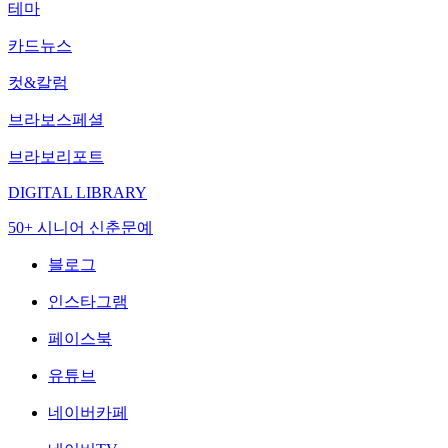
테마
카드뉴스
컷&칼럼
브라보스페셜
브라보리포트
DIGITAL LIBRARY
50+ 시니어 신춘문예
블로그
인스타그램
페이스북
유튜브
네이버카페