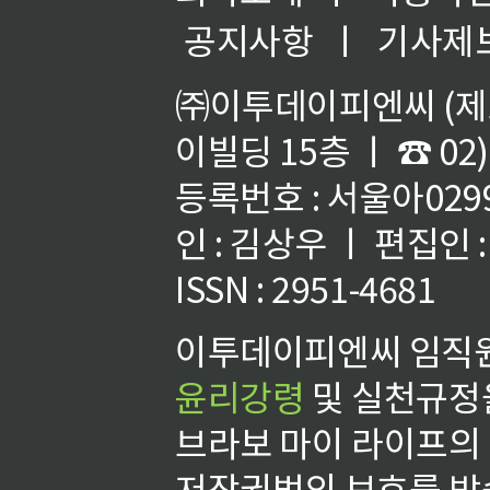
공지사항
ㅣ
기사제
㈜이투데이피엔씨 (제호
이빌딩 15층 ㅣ ☎ 02)
등록번호 : 서울아02992
인 : 김상우 ㅣ 편집인
ISSN : 2951-4681
이투데이피엔씨 임직원
윤리강령
및 실천규정을
브라보 마이 라이프의
저작권법의 보호를 받