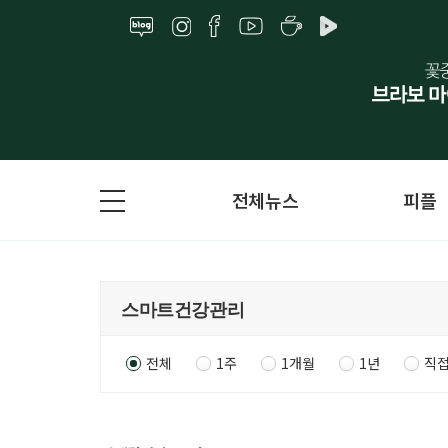
전체뉴스
피플
전체
1주
1개월
1년
직