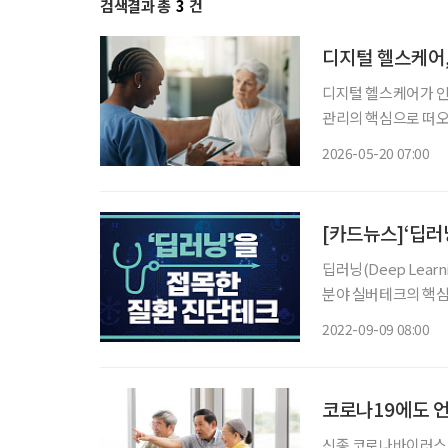
검색결과 총
3
건
디지털 헬스케어,
디지털 헬스케어가 인공
관리의 핵심으로 떠오
지 못하면 실제 건강 개
2026-05-20 07:00
어 기업인 CVS헬스는
[카드뉴스]‘딥러
딥러닝(Deep Lea
분야 실버테크의 핵심 기술로 주목받는다. 신
제 주입 전후의 CT
2022-09-09 08:00
다. 그
코로나19에도 언
신종 코로나바이러스 