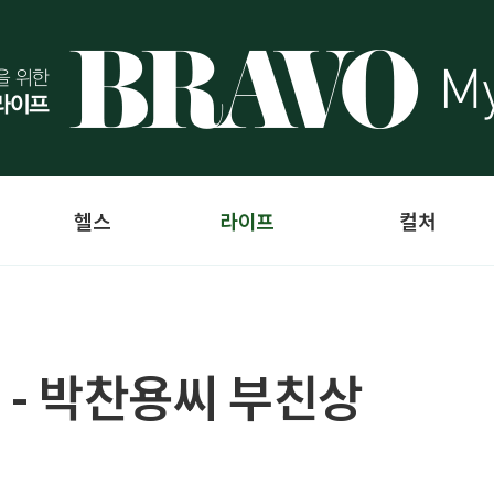
헬스
라이프
컬처
 - 박찬용씨 부친상