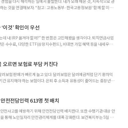
경험을 다시 해석하는 일에서 출발한다. 내가 오래 해온 것, 지속적으로 관
 하는 것을 연결해보자. *참고 : 고용노동부·한국고용정보원 ‘함께 할 미래
브라보 마이 라이프’ 재구성. STEP 1. 내 안의 재료 찾기 1. 무엇을 바꾸고
뀌면 좋겠다’고 느낀 일은? 1._______________
__________ ▷ 그중 내가 직접 해볼 만
다 ‘이것’ 확인이 우선
데 내 IRP 옮겨야 할까?” 한 번쯤은 고민해봤을 생각이다. 퇴직연금사업
은 수수료, 다양한 ETF(상장지수펀드), 비대면 가입 혜택 등을 내세우며
 높다고 해서 무조건 옮기는 것만이 정답은 아니다. 퇴직연금은 오랜 기간
 확인해야 할 사항이 있다. 수익률 광고, 먼저 기준부터 봐야 한다 금융회
눈에 잘 들어온다. 하지만 수익률 숫자는 기준에 따라달라질 수 있다.
율 오르면 보험료 부담 커진다
달러보험 판매가 빠르게 늘고 있다. 달러보험은 달러예금처럼 단기 환차익
장기간 유지해야 하는 보험이다. 은퇴 후 소득과 유동성이 줄어드는 중장년층
담과 중도해지 손실 가능성을 함께 살펴야 한다. 5일 보험연구원의 ‘고환율
 리포트에 따르면 올해 1분기 달러보험 판매 건수는 약 4만7000건으로
000건의 두 배를 웃도는 수준이다. 달러보험은 보험료를 달러로 내고
안전전담인력 613명 첫 배치
안전사고를 예방하기 위해 안전전담인력 배치한다. 또한 수행기관 대상 안
을 통해 노인일자리 안전관리체계를 대폭 강화한다. 보건복지부는 5일 노
에서 활동할 수 있도록 안전전담인력 613명을 수행기관과 지방정부에 배