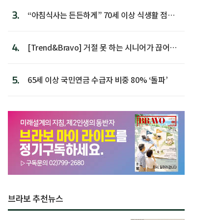
3.
“아침식사는 든든하게” 70세 이상 식생활 점수
가장 높아
4.
[Trend&Bravo] 거절 못 하는 시니어가 끊어야
할 행동 5
5.
65세 이상 국민연금 수급자 비중 80% ‘돌파’
브라보 추천뉴스