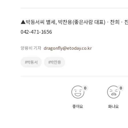
▲박동서씨 별세, 박찬용(좋은사람 대표)ㆍ찬희ㆍ찬미
042-471-1656
양용비 기자
dragonfly@etoday.co.kr
#박동서
#박찬용
0
0
좋아요
화나요