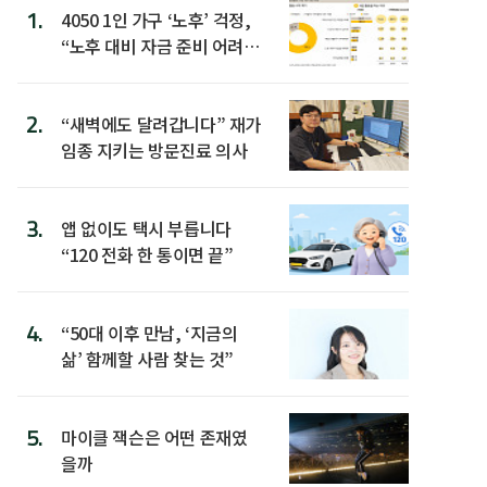
1.
4050 1인 가구 ‘노후’ 걱정,
“노후 대비 자금 준비 어려
워”
2.
“새벽에도 달려갑니다” 재가
임종 지키는 방문진료 의사
3.
앱 없이도 택시 부릅니다
“120 전화 한 통이면 끝”
4.
“50대 이후 만남, ‘지금의
삶’ 함께할 사람 찾는 것”
5.
마이클 잭슨은 어떤 존재였
을까