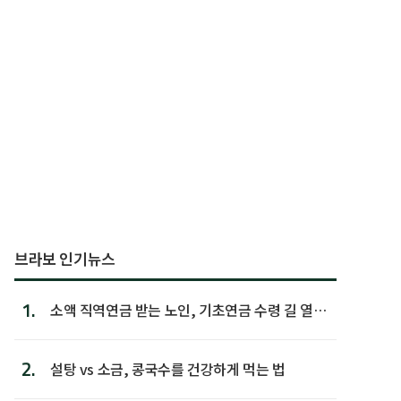
브라보 인기뉴스
1.
소액 직역연금 받는 노인, 기초연금 수령 길 열린
다
2.
설탕 vs 소금, 콩국수를 건강하게 먹는 법