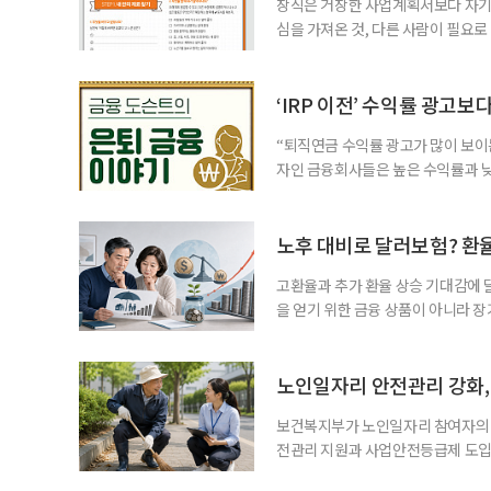
창직은 거창한 사업계획서보다 자기 
심을 가져온 것, 다른 사람이 필요로
for 5060 창직사례집’을 바탕으로 ‘
싶었나요? ▷ 내가 살아오며 ‘이렇게 바
2._______________ 3._____
‘IRP 이전’ 수익률 광고보
“퇴직연금 수익률 광고가 많이 보이는
자인 금융회사들은 높은 수익률과 낮
가입자를 유치한다. 하지만 수익률이
운용하는 자금인 만큼, 광고보다 먼저
사들이 내세우는 퇴직연금 수익률은 
노후 대비로 달러보험? 환
고환율과 추가 환율 상승 기대감에 
을 얻기 위한 금융 상품이 아니라 
이라면 환율 상승에 따른 보험료 부
국면의 달러보험 소비자 위험과 과제’
집계됐다. 전년 동기 판매량인 2만2
노인일자리 안전관리 강화, 
보건복지부가 노인일자리 참여자의 
전관리 지원과 사업안전등급제 도입
인일자리 참여자가 더욱 안전한 환경