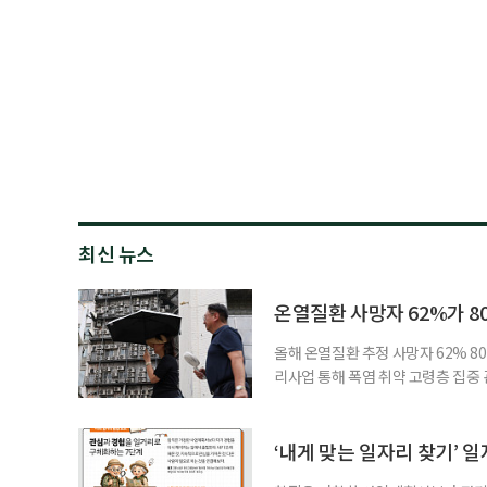
최신 뉴스
온열질환 사망자 62%가 8
올해 온열질환 추정 사망자 62% 8
리사업 통해 폭염 취약 고령층 집중
나타났다. 이에 정부가 전국 보건소
에 따르면 5월 15일부터 이달 4일
고령층은 825명(33.8%), 80세 
‘내게 맞는 일자리 찾기’ 