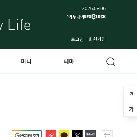
2026.08.06
로그인
회원가입
머니
테마
가
가
선호매체 추가