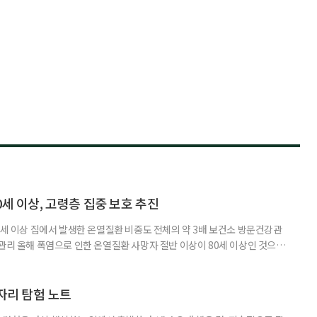
0세 이상, 고령층 집중 보호 추진
0세 이상 집에서 발생한 온열질환 비중도 전체의 약 3배 보건소 방문건강관
 관리 올해 폭염으로 인한 온열질환 사망자 절반 이상이 80세 이상인 것으로
 방문건강관리사업을 통해 80세 이상 고령자 보호를 추진한다. 6일 복지부
까지 질병관리청으로 신고된 온열질환자는 총 2441명으로 이 중 65세 이상
이상은 300명(12.3%)으로 집계됐다. 연령별 환자 수
일자리 탐험 노트