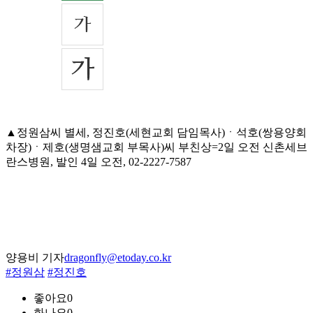
▲정원삼씨 별세, 정진호(세현교회 담임목사)ㆍ석호(쌍용양회
차장)ㆍ제호(생명샘교회 부목사)씨 부친상=2일 오전 신촌세브
란스병원, 발인 4일 오전, 02-2227-7587
양용비 기자
dragonfly@etoday.co.kr
#정원삼
#정진호
좋아요
0
화나요
0