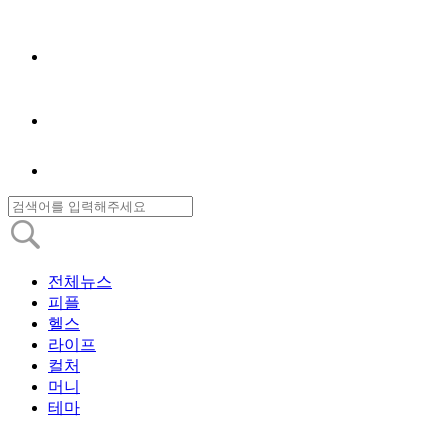
전체뉴스
피플
헬스
라이프
컬처
머니
테마