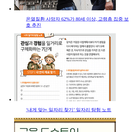
온열질환 사망자 62%가 80세 이상, 고령층 집중 보
호 추진
‘내게 맞는 일자리 찾기’ 일자리 탐험 노트