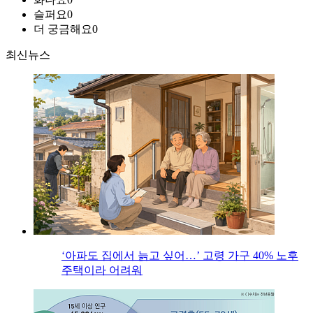
슬퍼요
0
더 궁금해요
0
최신뉴스
‘아파도 집에서 늙고 싶어…’ 고령 가구 40% 노후
주택이라 어려워