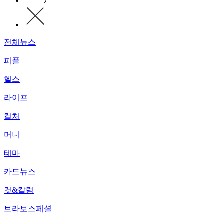
전체뉴스
피플
헬스
라이프
컬처
머니
테마
카드뉴스
컷&칼럼
브라보스페셜