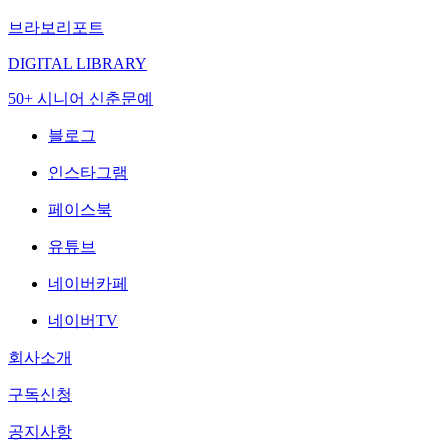
브라보리포트
DIGITAL LIBRARY
50+ 시니어 신춘문예
블로그
인스타그램
페이스북
유튜브
네이버카페
네이버TV
회사소개
구독신청
공지사항