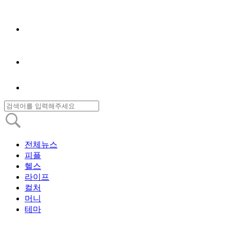
전체뉴스
피플
헬스
라이프
컬처
머니
테마