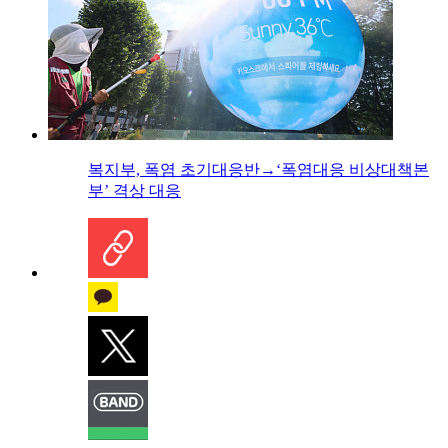
복지부, 폭염 초기대응반→‘폭염대응 비상대책본
부’ 격상 대응