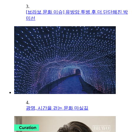
3.
[브라보 문화 이슈] 유방암 투병 후 더 단단해진 박
미선
4.
광명, 시간을 걷는 문화 마실길