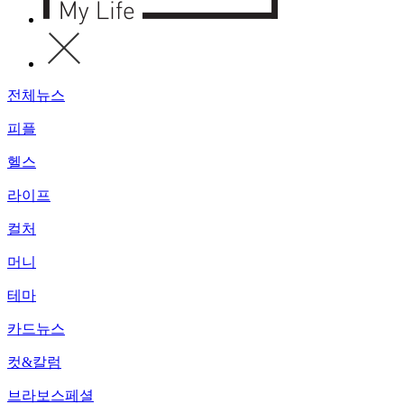
전체뉴스
피플
헬스
라이프
컬처
머니
테마
카드뉴스
컷&칼럼
브라보스페셜