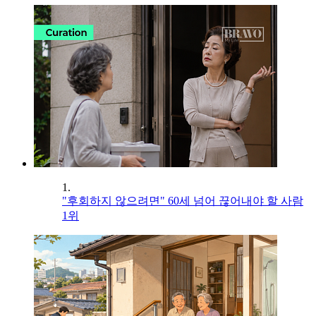
1.
"후회하지 않으려면" 60세 넘어 끊어내야 할 사람
1위