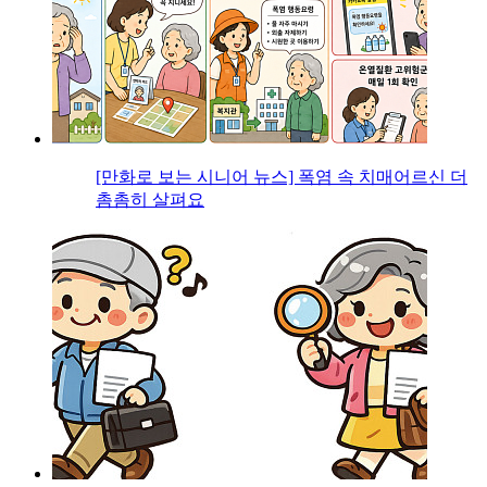
[만화로 보는 시니어 뉴스] 폭염 속 치매어르신 더
촘촘히 살펴요