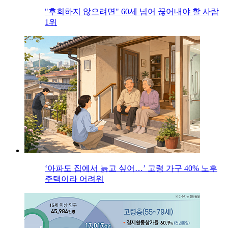
"후회하지 않으려면" 60세 넘어 끊어내야 할 사람
1위
‘아파도 집에서 늙고 싶어…’ 고령 가구 40% 노후
주택이라 어려워