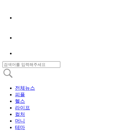
전체뉴스
피플
헬스
라이프
컬처
머니
테마