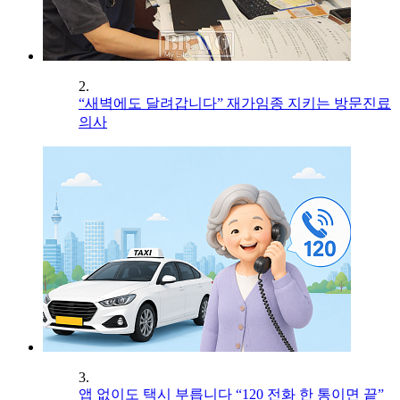
2.
“새벽에도 달려갑니다” 재가임종 지키는 방문진료
의사
3.
앱 없이도 택시 부릅니다 “120 전화 한 통이면 끝”