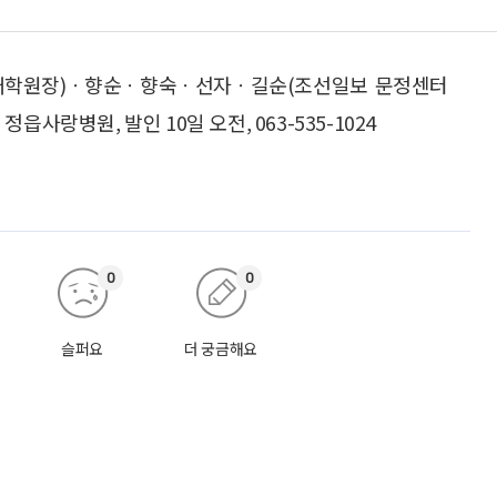
대학원장)ㆍ향순ㆍ향숙ㆍ선자ㆍ길순(조선일보 문정센터
사랑병원, 발인 10일 오전, 063-535-1024
0
0
슬퍼요
더 궁금해요