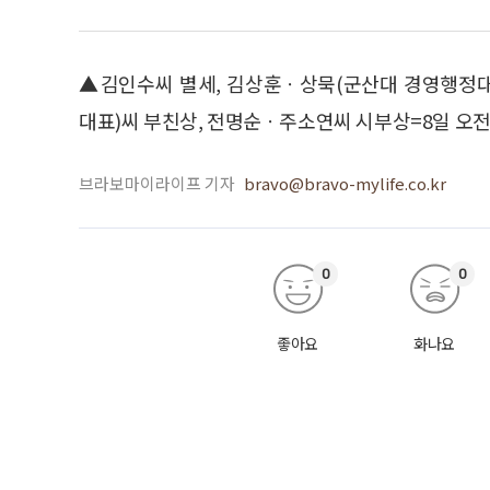
▲김인수씨 별세, 김상훈ㆍ상묵(군산대 경영행정
대표)씨 부친상, 전명순ㆍ주소연씨 시부상=8일 오전 정읍
브라보마이라이프 기자
bravo@bravo-mylife.co.kr
0
0
좋아요
화나요