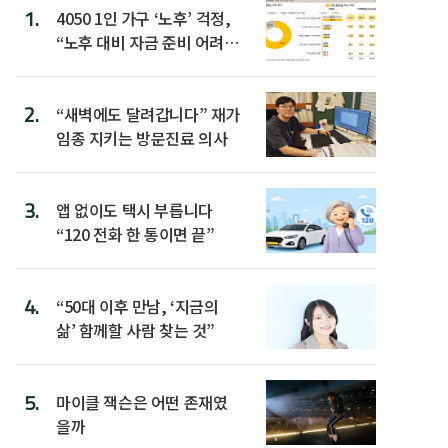
1.
4050 1인 가구 ‘노후’ 걱정,
“노후 대비 자금 준비 어려
워”
2.
“새벽에도 달려갑니다” 재가
임종 지키는 방문진료 의사
3.
앱 없이도 택시 부릅니다
“120 전화 한 통이면 끝”
4.
“50대 이후 만남, ‘지금의
삶’ 함께할 사람 찾는 것”
5.
마이클 잭슨은 어떤 존재였
을까