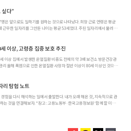
나왔다. 6일 건축공간연구원(AURI)이 발간한 ‘건축과 도시 공간’ 2026년
 고령자 주거-돌봄 협업 체계 구축 방안’ 보고서는 고
 싶다”
중 7명은 앞으로도 일하기를 원하는 것으로 나타났다. 희망 근로 연령은 평균
오래 근무한 일자리를 그만둔 나이는 평균 53세였다. 주된 일자리에서 물러난
의 현실이 통계로 확인됐다. 고령층 취업자 1012만 5000명 국가데이터
제활동인구조사 고령층 부가조사 결과’에 따르면 55~79세 인구는 1701만
 증가했다. 15세 이상 인구에서 차지하는 비중은
0세 이상, 고령층 집중 보호 추진
0세 이상 집에서 발생한 온열질환 비중도 전체의 약 3배 보건소 방문건강관
 관리 올해 폭염으로 인한 온열질환 사망자 절반 이상이 80세 이상인 것으로
 방문건강관리사업을 통해 80세 이상 고령자 보호를 추진한다. 6일 복지부
까지 질병관리청으로 신고된 온열질환자는 총 2441명으로 이 중 65세 이상
이상은 300명(12.3%)으로 집계됐다. 연령별 환자 수
일자리 탐험 노트
경험을 다시 해석하는 일에서 출발한다. 내가 오래 해온 것, 지속적으로 관
 하는 것을 연결해보자. *참고 : 고용노동부·한국고용정보원 ‘함께 할 미래
브라보 마이 라이프’ 재구성. STEP 1. 내 안의 재료 찾기 1. 무엇을 바꾸고
뀌면 좋겠다’고 느낀 일은? 1._______________
__________ ▷ 그중 내가 직접 해볼 만