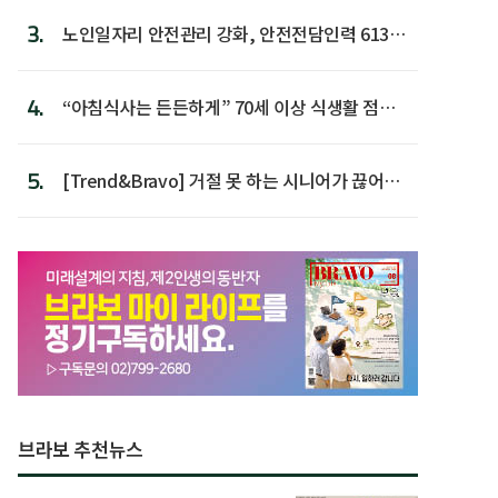
3.
노인일자리 안전관리 강화, 안전전담인력 613명
첫 배치
4.
“아침식사는 든든하게” 70세 이상 식생활 점수
가장 높아
5.
[Trend&Bravo] 거절 못 하는 시니어가 끊어야
할 행동 5
브라보 추천뉴스