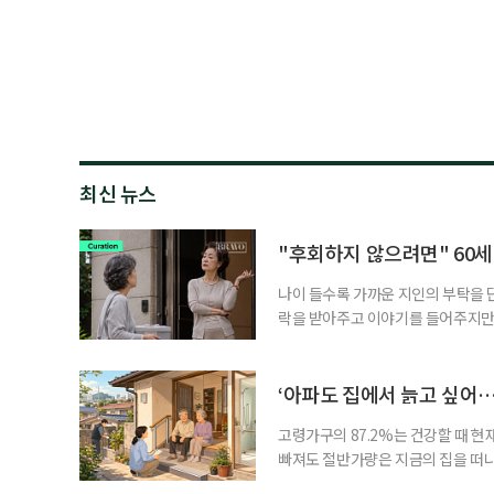
최신 뉴스
"후회하지 않으려면" 60세
나이 들수록 가까운 지인의 부탁을 
락을 받아주고 이야기를 들어주지만,
평소에는 무심하다가 필요할 때만 
관계가 아닌 편리한 도움이나 감정의
게 여기며, 거절하는 순간 태도를 
‘아파도 집에서 늙고 싶어…
다
고령가구의 87.2%는 건강할 때 현
빠져도 절반가량은 지금의 집을 떠나
공급에 무게가 실려 있다. 통합돌봄