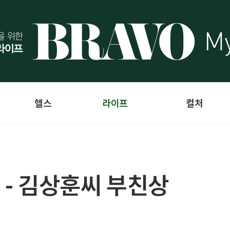
헬스
라이프
컬처
 - 김상훈씨 부친상