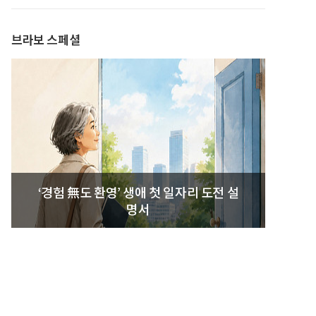
브라보 스페셜
‘경험 無도 환영’ 생애 첫 일자리 도전 설
명서