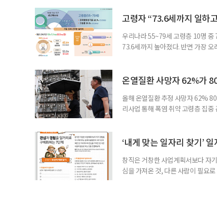
지원 체계를 구축해야 한다는 제언이 
여름호에 실린 ‘통합돌봄 시행에 따른
고령자 “73.6세까지 일하고
우리나라 55~79세 고령층 10명 
73.6세까지 높아졌다. 반면 가장 
뒤에도 상당 기간 일해야 하는 고령층
처가 5일 발표한 ‘2026년 5월 경
7000명으로, 1년 전보다 57만 명
온열질환 사망자 62%가 8
올해 온열질환 추정 사망자 62% 8
리사업 통해 폭염 취약 고령층 집중
나타났다. 이에 정부가 전국 보건소
에 따르면 5월 15일부터 이달 4일
고령층은 825명(33.8%), 80세 
‘내게 맞는 일자리 찾기’ 
창직은 거창한 사업계획서보다 자기 
심을 가져온 것, 다른 사람이 필요로
for 5060 창직사례집’을 바탕으로 ‘
싶었나요? ▷ 내가 살아오며 ‘이렇게 바
2._______________ 3._____