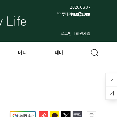
2026.08.07
로그인
회원가입
머니
테마
가
가
선호매체 추가