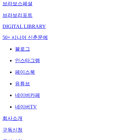
브라보스페셜
브라보리포트
DIGITAL LIBRARY
50+ 시니어 신춘문예
블로그
인스타그램
페이스북
유튜브
네이버카페
네이버TV
회사소개
구독신청