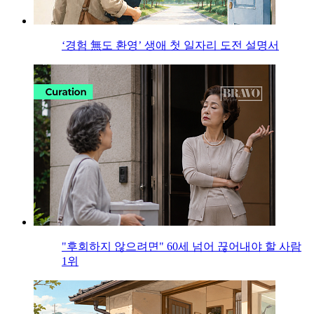
‘경험 無도 환영’ 생애 첫 일자리 도전 설명서
"후회하지 않으려면" 60세 넘어 끊어내야 할 사람
1위