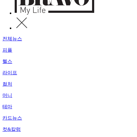
전체뉴스
피플
헬스
라이프
컬처
머니
테마
카드뉴스
컷&칼럼