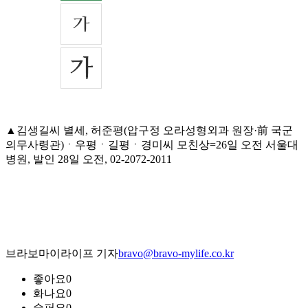
▲김생길씨 별세, 허준평(압구정 오라성형외과 원장·前 국군
의무사령관)ㆍ우평ㆍ길평ㆍ경미씨 모친상=26일 오전 서울대
병원, 발인 28일 오전, 02-2072-2011
브라보마이라이프 기자
bravo@bravo-mylife.co.kr
좋아요
0
화나요
0
슬퍼요
0