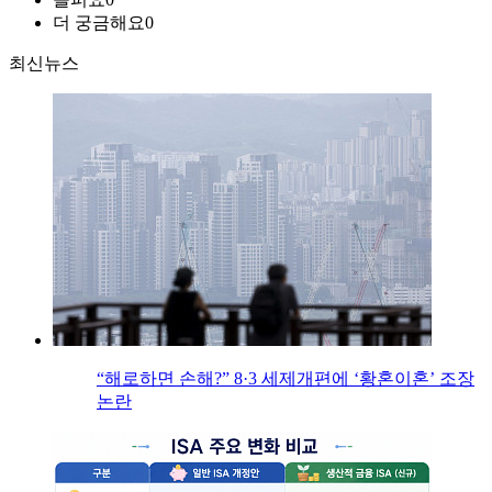
더 궁금해요
0
최신뉴스
“해로하면 손해?” 8·3 세제개편에 ‘황혼이혼’ 조장
논란