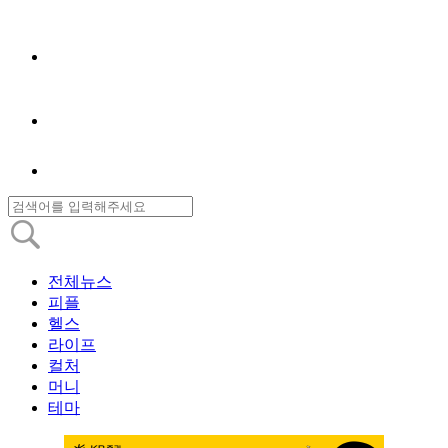
전체뉴스
피플
헬스
라이프
컬처
머니
테마