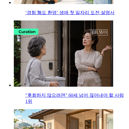
‘경험 無도 환영’ 생애 첫 일자리 도전 설명서
"후회하지 않으려면" 60세 넘어 끊어내야 할 사람
1위