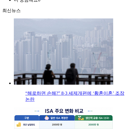
최신뉴스
“해로하면 손해?” 8·3 세제개편에 ‘황혼이혼’ 조장
논란