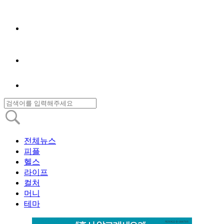
전체뉴스
피플
헬스
라이프
컬처
머니
테마