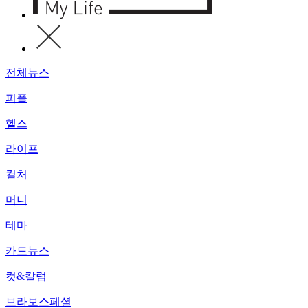
전체뉴스
피플
헬스
라이프
컬처
머니
테마
카드뉴스
컷&칼럼
브라보스페셜