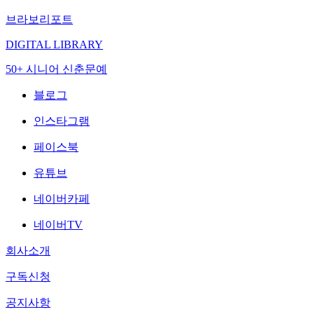
브라보리포트
DIGITAL LIBRARY
50+ 시니어 신춘문예
블로그
인스타그램
페이스북
유튜브
네이버카페
네이버TV
회사소개
구독신청
공지사항