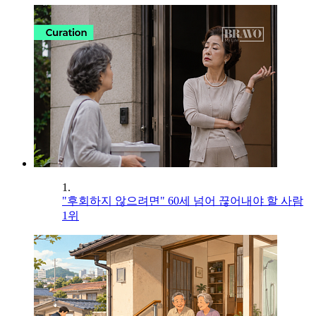
1.
"후회하지 않으려면" 60세 넘어 끊어내야 할 사람
1위