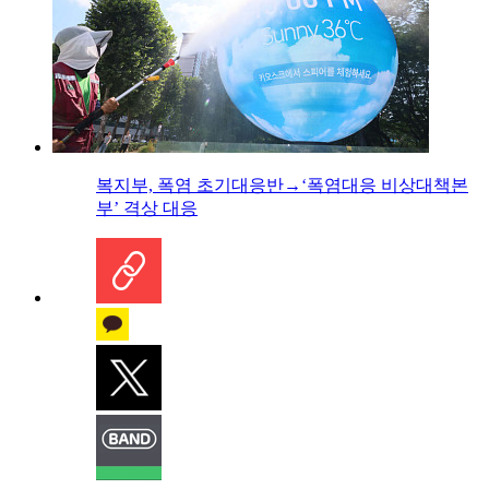
복지부, 폭염 초기대응반→‘폭염대응 비상대책본
부’ 격상 대응