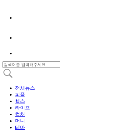
전체뉴스
피플
헬스
라이프
컬처
머니
테마