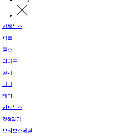
전체뉴스
피플
헬스
라이프
컬처
머니
테마
카드뉴스
컷&칼럼
브라보스페셜