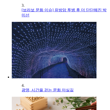
3.
[브라보 문화 이슈] 유방암 투병 후 더 단단해진 박
미선
4.
광명, 시간을 걷는 문화 마실길