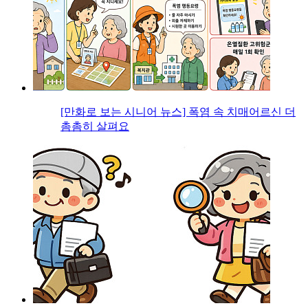
[만화로 보는 시니어 뉴스] 폭염 속 치매어르신 더
촘촘히 살펴요