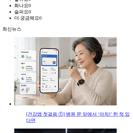
화나요
0
슬퍼요
0
더 궁금해요
0
최신뉴스
[건강앱 첫걸음 ①] 병원 문 앞에서 ‘아차!’ 한 적 있
다면