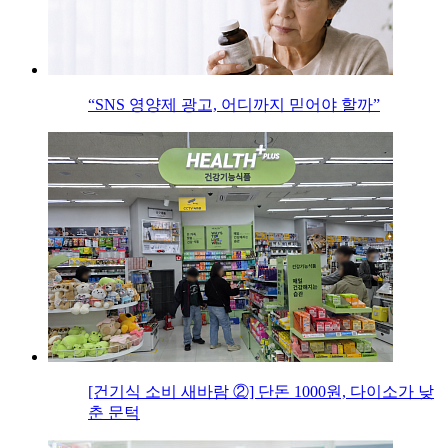
“SNS 영양제 광고, 어디까지 믿어야 할까”
[건기식 소비 새바람 ②] 단돈 1000원, 다이소가 낮
춘 문턱