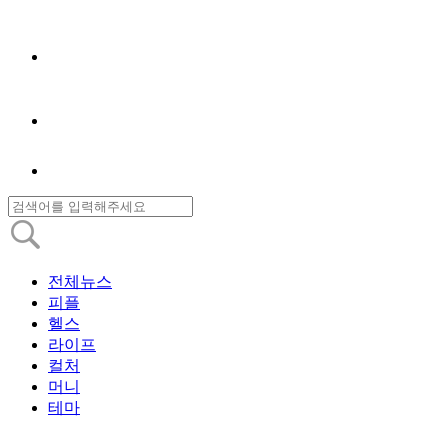
전체뉴스
피플
헬스
라이프
컬처
머니
테마