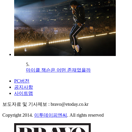
5.
마이클 잭슨은 어떤 존재였을까
PC버전
공지사항
사이트맵
보도자료 및 기사제보 : bravo@etoday.co.kr
Copyright 2014.
이투데이피엔씨
. All rights reserved