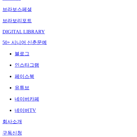
브라보스페셜
브라보리포트
DIGITAL LIBRARY
50+ 시니어 신춘문예
블로그
인스타그램
페이스북
유튜브
네이버카페
네이버TV
회사소개
구독신청