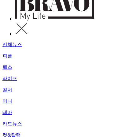
전체뉴스
피플
헬스
라이프
컬처
머니
테마
카드뉴스
컷&칼럼