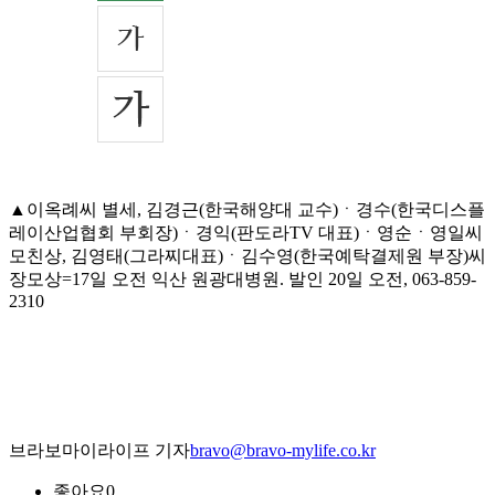
▲이옥례씨 별세, 김경근(한국해양대 교수)ㆍ경수(한국디스플
레이산업협회 부회장)ㆍ경익(판도라TV 대표)ㆍ영순ㆍ영일씨
모친상, 김영태(그라찌대표)ㆍ김수영(한국예탁결제원 부장)씨
장모상=17일 오전 익산 원광대병원. 발인 20일 오전, 063-859-
2310
브라보마이라이프 기자
bravo@bravo-mylife.co.kr
좋아요
0