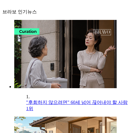
브라보 인기뉴스
1.
"후회하지 않으려면" 60세 넘어 끊어내야 할 사람
1위