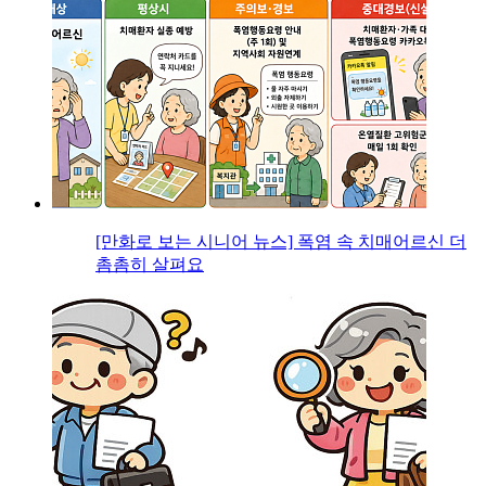
[만화로 보는 시니어 뉴스] 폭염 속 치매어르신 더
촘촘히 살펴요