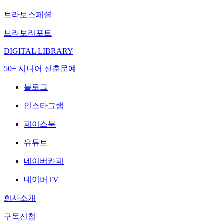
브라보스페셜
브라보리포트
DIGITAL LIBRARY
50+ 시니어 신춘문예
블로그
인스타그램
페이스북
유튜브
네이버카페
네이버TV
회사소개
구독신청