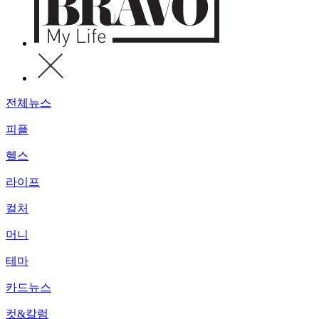
전체뉴스
피플
헬스
라이프
컬처
머니
테마
카드뉴스
컷&칼럼