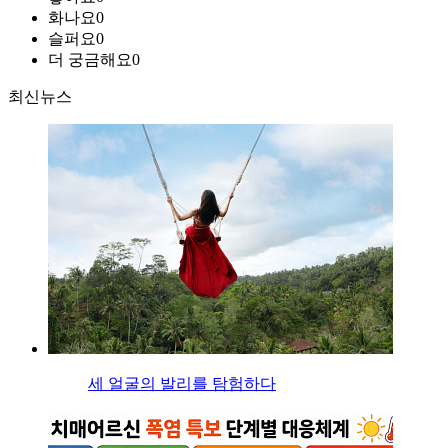
화나요
0
슬퍼요
0
더 궁금해요
0
최신뉴스
세 얼굴의 발리를 탐험하다