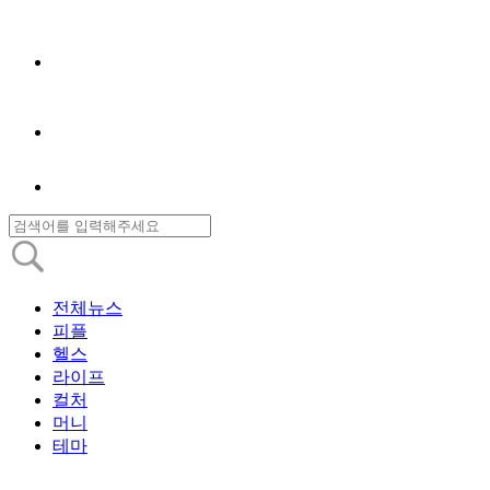
전체뉴스
피플
헬스
라이프
컬처
머니
테마