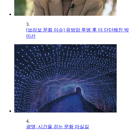
3.
[브라보 문화 이슈] 유방암 투병 후 더 단단해진 박
미선
4.
광명, 시간을 걷는 문화 마실길