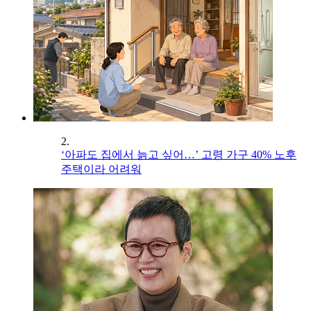
2.
‘아파도 집에서 늙고 싶어…’ 고령 가구 40% 노후
주택이라 어려워