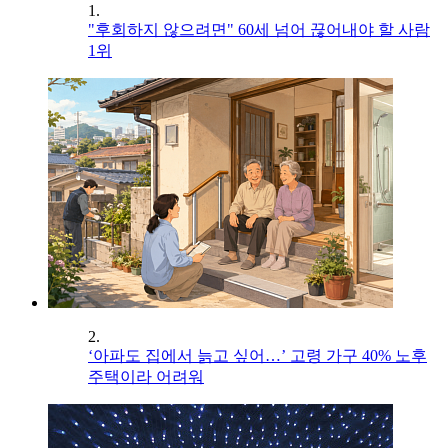
1.
"후회하지 않으려면" 60세 넘어 끊어내야 할 사람
1위
2.
‘아파도 집에서 늙고 싶어…’ 고령 가구 40% 노후
주택이라 어려워