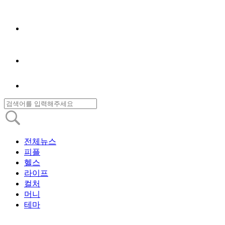
전체뉴스
피플
헬스
라이프
컬처
머니
테마