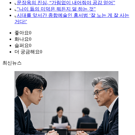
⌞
문장옥의 진심, “가림없이 내어줘야 공감 얻어”
⌞
"나이 듦의 미덕은 뭐든지 덜 하는 것"
⌞
시대를 앞서간 종합예술인 홍서범 ‘잘 노는 게 잘 사는
거다!’
좋아요
0
화나요
0
슬퍼요
0
더 궁금해요
0
최신뉴스