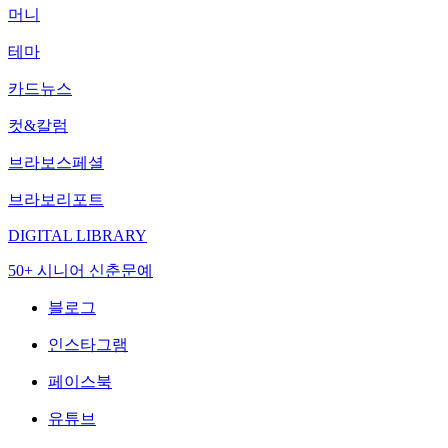
머니
테마
카드뉴스
컷&칼럼
브라보스페셜
브라보리포트
DIGITAL LIBRARY
50+ 시니어 신춘문예
블로그
인스타그램
페이스북
유튜브