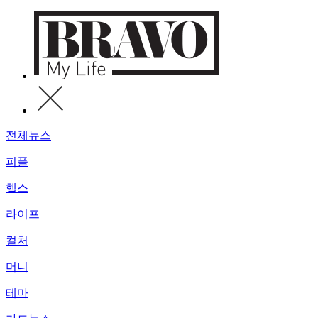
전체뉴스
피플
헬스
라이프
컬처
머니
테마