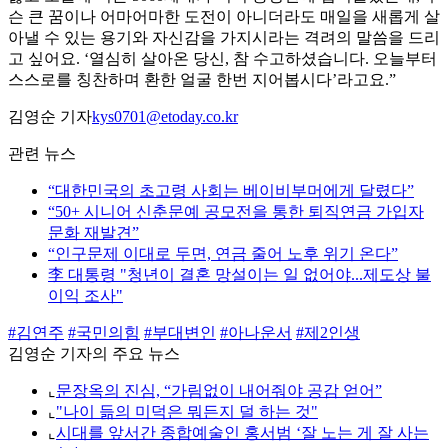
슨 큰 꿈이나 어마어마한 도전이 아니더라도 매일을 새롭게 살
아낼 수 있는 용기와 자신감을 가지시라는 격려의 말씀을 드리
고 싶어요. ‘열심히 살아온 당신, 참 수고하셨습니다. 오늘부터
스스로를 칭찬하며 환한 얼굴 한번 지어봅시다’라고요.”
김영순 기자
kys0701@etoday.co.kr
관련 뉴스
“대한민국의 초고령 사회는 베이비부머에게 달렸다”
“50+ 시니어 신춘문예 공모전을 통한 퇴직연금 가입자
문화 재발견”
“인구문제 이대로 두면, 연금 줄어 노후 위기 온다”
李 대통령 "청년이 결혼 망설이는 일 없어야...제도상 불
이익 조사"
#김연주
#국민의힘
#부대변인
#아나운서
#제2인생
김영순 기자의 주요 뉴스
⌞
문장옥의 진심, “가림없이 내어줘야 공감 얻어”
⌞
"나이 듦의 미덕은 뭐든지 덜 하는 것"
⌞
시대를 앞서간 종합예술인 홍서범 ‘잘 노는 게 잘 사는