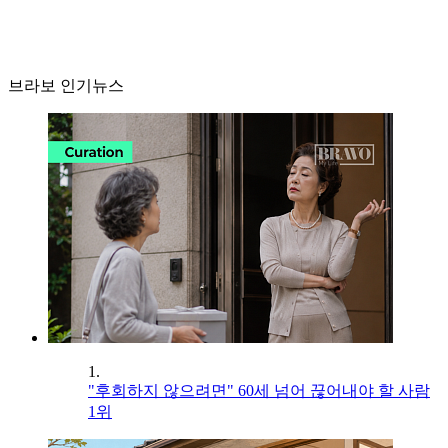
브라보 인기뉴스
1.
"후회하지 않으려면" 60세 넘어 끊어내야 할 사람
1위