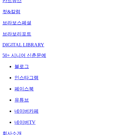
카드뉴스
컷&칼럼
브라보스페셜
브라보리포트
DIGITAL LIBRARY
50+ 시니어 신춘문예
블로그
인스타그램
페이스북
유튜브
네이버카페
네이버TV
회사소개