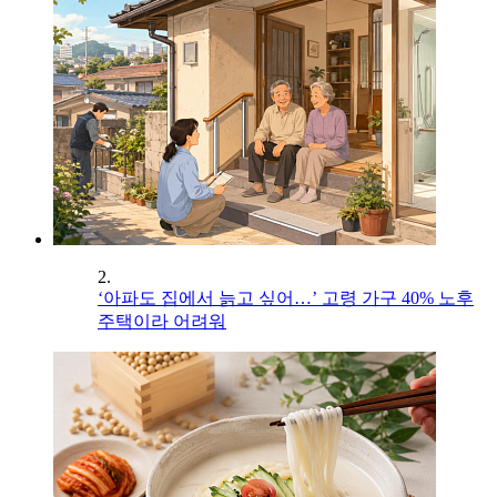
2.
‘아파도 집에서 늙고 싶어…’ 고령 가구 40% 노후
주택이라 어려워