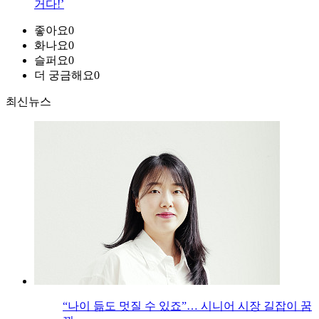
거다!’
좋아요
0
화나요
0
슬퍼요
0
더 궁금해요
0
최신뉴스
“나이 듦도 멋질 수 있죠”… 시니어 시장 길잡이 꿈