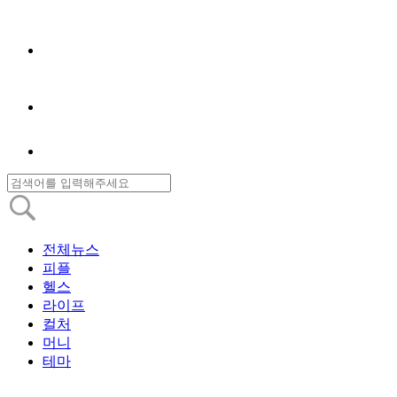
전체뉴스
피플
헬스
라이프
컬처
머니
테마