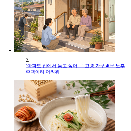
2.
‘아파도 집에서 늙고 싶어…’ 고령 가구 40% 노후
주택이라 어려워