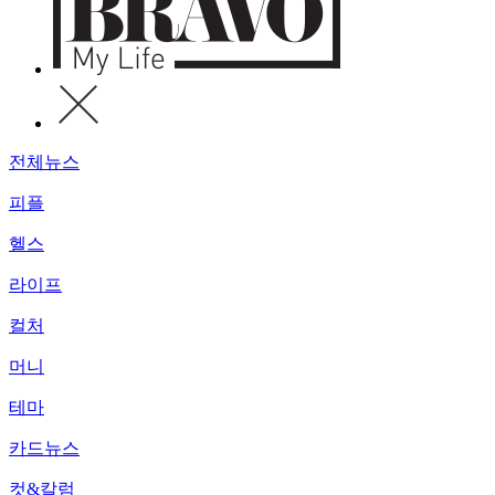
전체뉴스
피플
헬스
라이프
컬처
머니
테마
카드뉴스
컷&칼럼