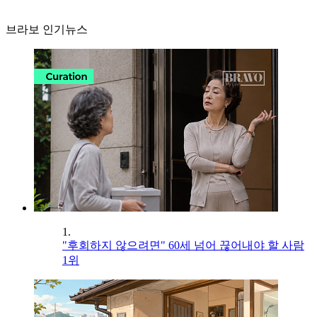
브라보 인기뉴스
1.
"후회하지 않으려면" 60세 넘어 끊어내야 할 사람
1위