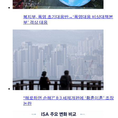
복지부, 폭염 초기대응반→‘폭염대응 비상대책본
부’ 격상 대응
“해로하면 손해?” 8·3 세제개편에 ‘황혼이혼’ 조장
논란