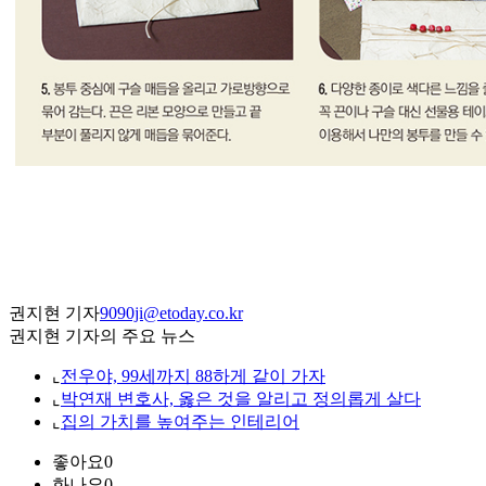
권지현 기자
9090ji@etoday.co.kr
권지현 기자의 주요 뉴스
⌞
전우야, 99세까지 88하게 같이 가자
⌞
박연재 변호사, 옳은 것을 알리고 정의롭게 살다
⌞
집의 가치를 높여주는 인테리어
좋아요
0
화나요
0