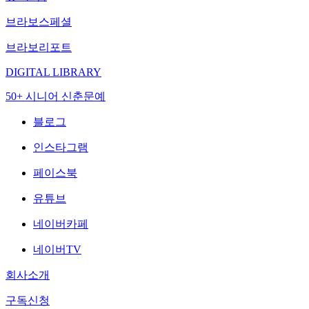
브라보스페셜
브라보리포트
DIGITAL LIBRARY
50+ 시니어 신춘문예
블로그
인스타그램
페이스북
유튜브
네이버카페
네이버TV
회사소개
구독신청