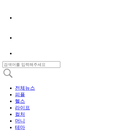
전체뉴스
피플
헬스
라이프
컬처
머니
테마