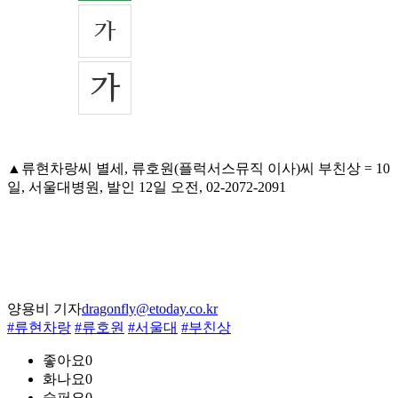
▲류현차랑씨 별세, 류호원(플럭서스뮤직 이사)씨 부친상 = 10
일, 서울대병원, 발인 12일 오전, 02-2072-2091
양용비 기자
dragonfly@etoday.co.kr
#류현차랑
#류호원
#서울대
#부친상
좋아요
0
화나요
0
슬퍼요
0