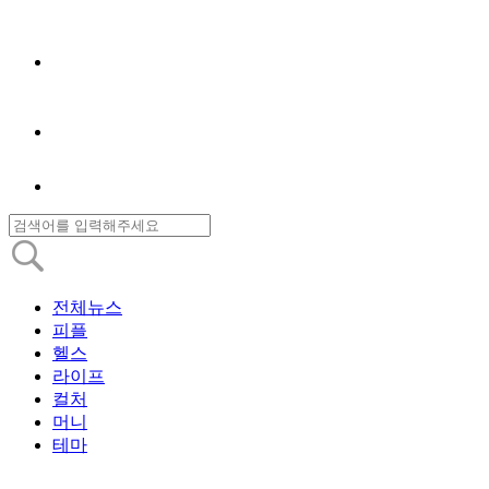
전체뉴스
피플
헬스
라이프
컬처
머니
테마