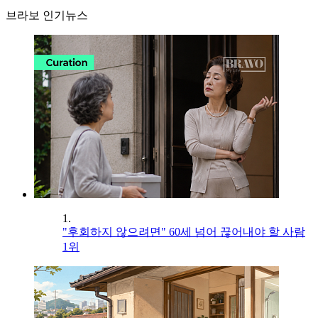
브라보 인기뉴스
1.
"후회하지 않으려면" 60세 넘어 끊어내야 할 사람
1위