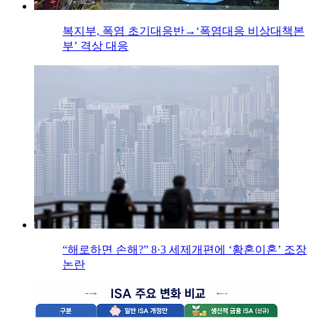
복지부, 폭염 초기대응반→‘폭염대응 비상대책본
부’ 격상 대응
“해로하면 손해?” 8·3 세제개편에 ‘황혼이혼’ 조장
논란