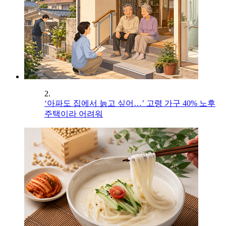
2.
‘아파도 집에서 늙고 싶어…’ 고령 가구 40% 노후
주택이라 어려워