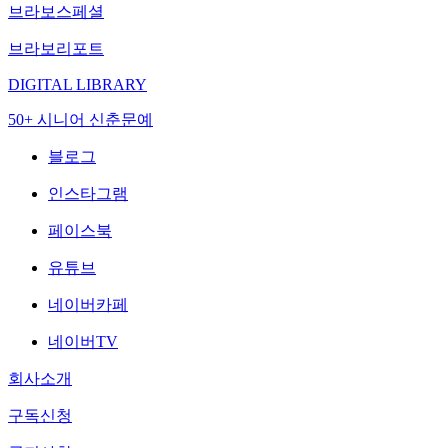
브라보스페셜
브라보리포트
DIGITAL LIBRARY
50+ 시니어 신춘문예
블로그
인스타그램
페이스북
유튜브
네이버카페
네이버TV
회사소개
구독신청