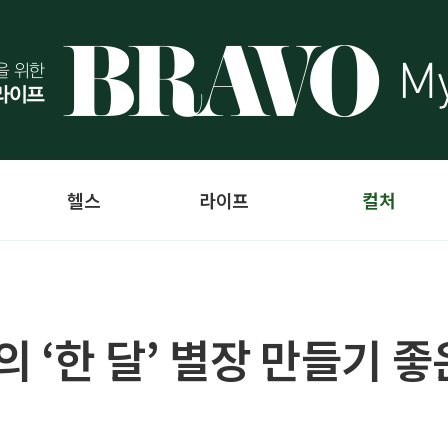
헬스
라이프
컬처
 ‘한 달’ 별장 만들기 