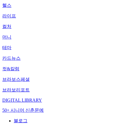
헬스
라이프
컬처
머니
테마
카드뉴스
컷&칼럼
브라보스페셜
브라보리포트
DIGITAL LIBRARY
50+ 시니어 신춘문예
블로그