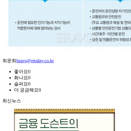
최문희
bravo@etoday.co.kr
좋아요
0
화나요
0
슬퍼요
0
더 궁금해요
0
최신뉴스