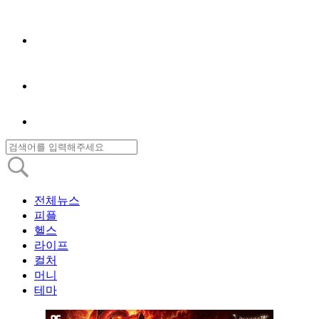
전체뉴스
피플
헬스
라이프
컬처
머니
테마