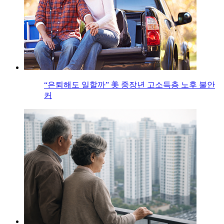
“은퇴해도 일할까” 美 중장년 고소득층 노후 불안
커