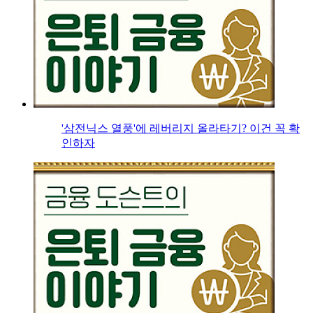
'삼전닉스 열풍'에 레버리지 올라타기? 이건 꼭 확
인하자