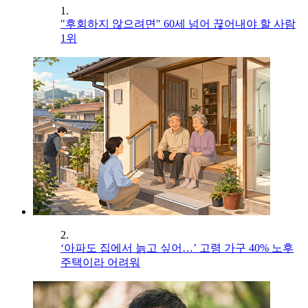
1.
"후회하지 않으려면" 60세 넘어 끊어내야 할 사람
1위
2.
‘아파도 집에서 늙고 싶어…’ 고령 가구 40% 노후
주택이라 어려워