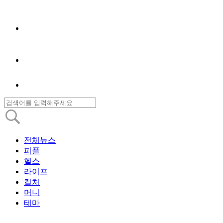
전체뉴스
피플
헬스
라이프
컬처
머니
테마