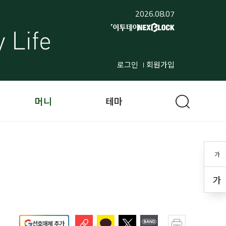
2026.08.07
로그인
회원가입
머니
테마
가
가
선호매체 추가