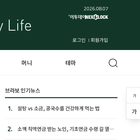
2026.08.07
로그인
회원가입
머니
테마
브라보 인기뉴스
가
1.
설탕 vs 소금, 콩국수를 건강하게 먹는 법
가
2.
소액 직역연금 받는 노인, 기초연금 수령 길 열린
다