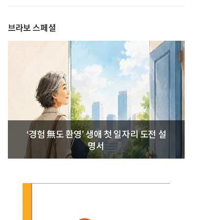
발간
브라보 스페셜
‘경험 無도 환영’ 생애 첫 일자리 도전 설
명서