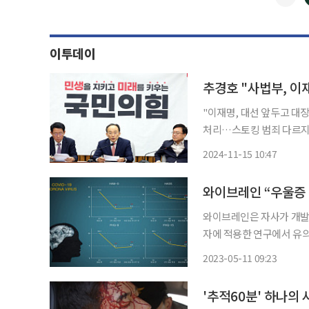
이투데이
추경호 "사법부, 이
"이재명, 대선 앞두고 대
처리…스토킹 범죄 다르지
추경호 국민의힘 원내대표는
2024-11-15 10:47
결과 관련해 "사법부가 이
와이브레인 “우울증 
와이브레인은 자사가 개발한
자에 적용한 연구에서 유
안개가 낀 것처럼 멍한 느
2023-05-11 09:23
끼는 현상이다
'추적60분' 하나의