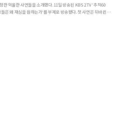
들을 소개했다. 11일 방송된 KBS 2TV '추적60
왜 재심을 원하는가'를 부제로 방송됐다. 첫 사연은 뒤바뀐 운
 포천의 한 도로에서 요란한 굉음을 내며 질주하던 승용차가 전신주를
로 차량은 심하게 찌그러졌고, 차량 안