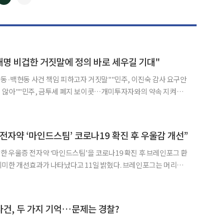
◀
▶
재명 비겁한 거짓말에 정의 바로 세우길 기대"
장동·백현동 사건 책임 피하고자 거짓말""민주, 이진숙 감사 요구안
 않아""민주, 금투세 폐지 보이콧…개미투자자와의 약속 지켜라"
 15일 이재명 더불어민주당 대표의 공직선거법 위반 혐의 1심 판
 대표의 비겁한 거짓말에 맞서 정의를 바로 세우기를 기대한
전자약 ‘마인드스팀’ 코로나19 확진 후 우울감 개선”
 우울증 전자약 ‘마인드스팀’을 코로나19 확진 후 브레인포그 환
의미한 개선효과가 나타났다고 11일 밝혔다. 브레인포그는 머리에
낌이 지속돼 우울감, 피로감 및 사고력, 기억력 등의 인지 저하를 느
. 이번 연구는 코로나19 감염 후 우울감을 동반한 주관적 인지 저하에서
 사건, 두 가지 기억…문제는 경찰?