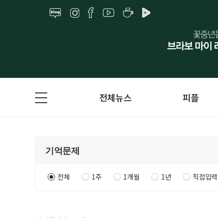
전체뉴스
피플
전체
1주
1개월
1년
직접입력