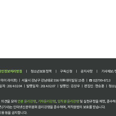
개인정보처리방침
ㅣ
청소년보호정책
ㅣ
구독신청
ㅣ
공지사항
ㅣ
기사제보/
이 라이프) ㅣ 서울시 강남구 강남대로 556 이투데이빌딩 15층 ㅣ ☎ 02)799-6713
 : 2014.02.04 ㅣ 발행일자 : 2014.02.07 ㅣ 발행인 : 김상우 ㅣ 편집인 : 한승훈 ㅣ
 의견을 모아
언론 윤리강령
,
기자윤리강령
,
임직원 윤리강령
및 실천규정을 제정, 준수하
츠(기사)는 인터넷신문위원회 윤리강령을 준수하며, 저작권법의 보호를 받습니다.
 이용 등을 금지합니다.