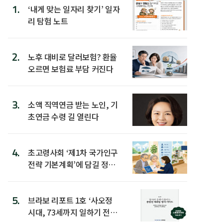
1.
‘내게 맞는 일자리 찾기’ 일자
리 탐험 노트
2.
노후 대비로 달러보험? 환율
오르면 보험료 부담 커진다
3.
소액 직역연금 받는 노인, 기
초연금 수령 길 열린다
4.
초고령사회 ‘제1차 국가인구
전략 기본계획’에 담길 정책
은
5.
브라보 리포트 1호 ‘사오정
시대, 73세까지 일하기 전략’