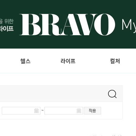
헬스
라이프
컬처
~
적용