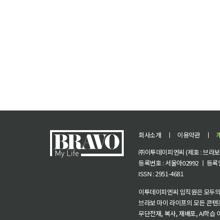
회사소개
ㅣ
이용약관
ㅣ
㈜이투데이피엔씨 (제호 : 브라보 마
등록번호 : 서울아02992 ㅣ 등록일자
ISSN : 2951-4681
이투데이피엔씨 임직원은 모두의
브라보 마이 라이프의 모든 콘텐
무단전재, 복사, 재배포, AI학습