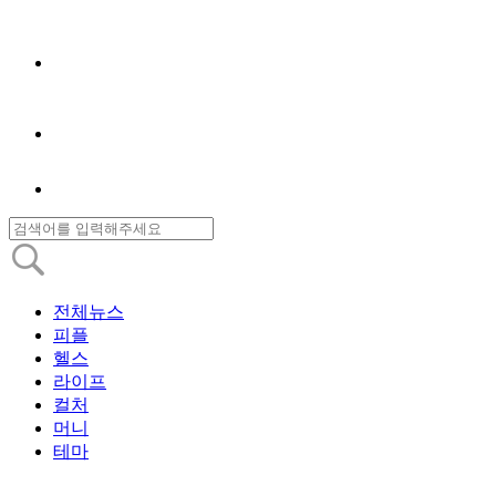
전체뉴스
피플
헬스
라이프
컬처
머니
테마