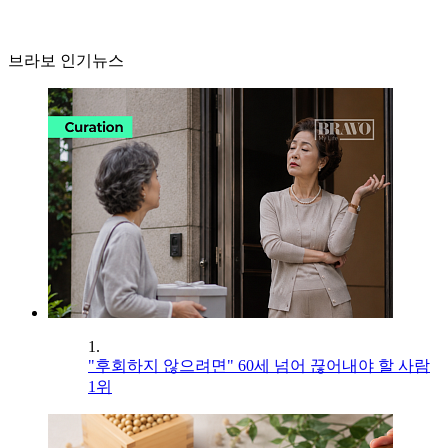
브라보 인기뉴스
1.
"후회하지 않으려면" 60세 넘어 끊어내야 할 사람
1위