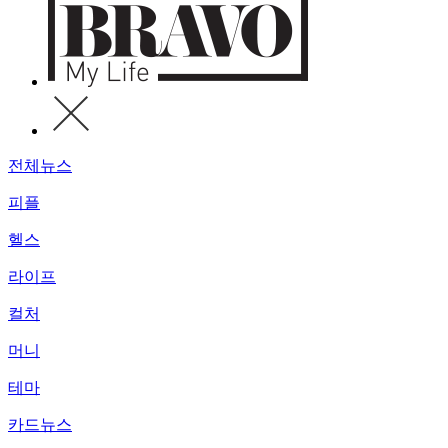
전체뉴스
피플
헬스
라이프
컬처
머니
테마
카드뉴스