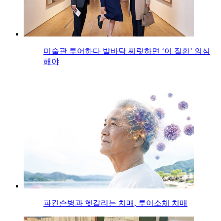
미술관 투어하다 발바닥 찌릿하면 ‘이 질환’ 의심
해야
파킨슨병과 헷갈리는 치매, 루이소체 치매