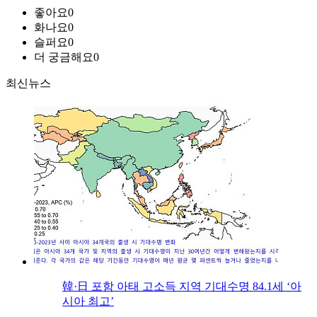
좋아요
0
화나요
0
슬퍼요
0
더 궁금해요
0
최신뉴스
韓·日 포함 아태 고소득 지역 기대수명 84.1세 ‘아
시아 최고’