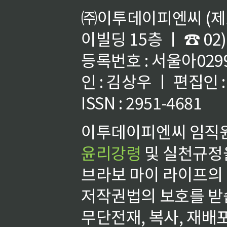
㈜이투데이피엔씨 (제호
이빌딩 15층 ㅣ ☎ 02)
등록번호 : 서울아02992
인 : 김상우 ㅣ 편집인
ISSN : 2951-4681
이투데이피엔씨 임직원
윤리강령
및 실천규정을
브라보 마이 라이프의
저작권법의 보호를 받
무단전재, 복사, 재배포