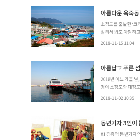
아름다운 옥죽동
소청도를 출발한 ‘코
멀리서 봐도 아담하고
었다. 선착장에는 미
2018-11-15 11:04
녁 먹을 시간이 어중
아름답고 푸른 섬
2018년 어느 가을 
명이 소청도와 대청도
도 할 예정이었다. 
2018-11-02 10:35
동년기자 3인이 
#1 김종억 동년기자의 '설레는 손주와의 첫 만남, 잊지 못할 첫 여행' 일정 40일, 미국 