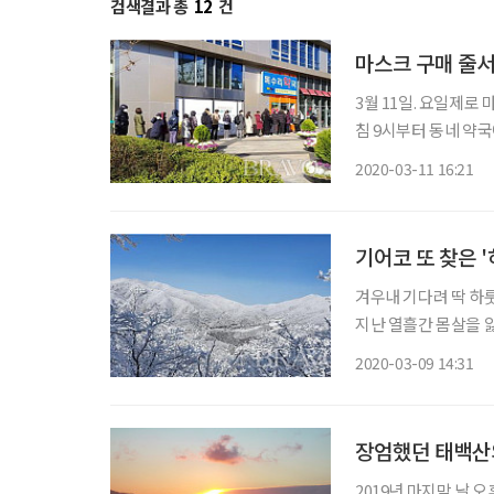
검색결과 총
12
건
마스크 구매 줄서
3월 11일. 요일제로
침 9시부터 동네 약국
랴부랴 달려갔다. 서둘러 
2020-03-11 16:21
에 서 있다는 게 다소 
기어코 또 찾은 '
겨우내 기다려 딱 하
지난 열흘간 몸살을 앓았다. ‘또 한
밀려드는 그리움, 마음
2020-03-09 14:31
장엄했던 태백산
2019년 마지막 날 