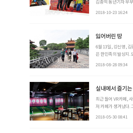
김종억 동년기자 부부
→라스베이거스 2014년 정년퇴직 후 꿈에도 그리던 미국여행을 계획했다. 미국 콜로라도에
2018-10-23 16:24
사는 딸네 가는 것인데
잃어버린 땅
6월 13일, 강신영,
은 한민족의 발상지. 
출발이라기보다 막연히
2018-08-28 09:34
은 불안감도 있었다. 
실내에서 즐기는
최근 들어 VR카페, 
저 카페가 생겨났다.
양궁을 할 수 있는 곳
2018-05-30 08:41