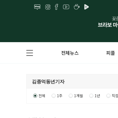
전체뉴스
피플
전체
1주
1개월
1년
직