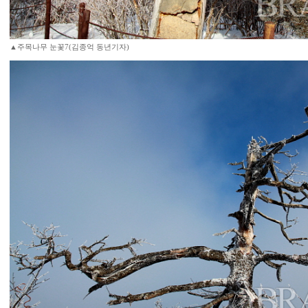
▲주목나무 눈꽃7(김종억 동년기자)