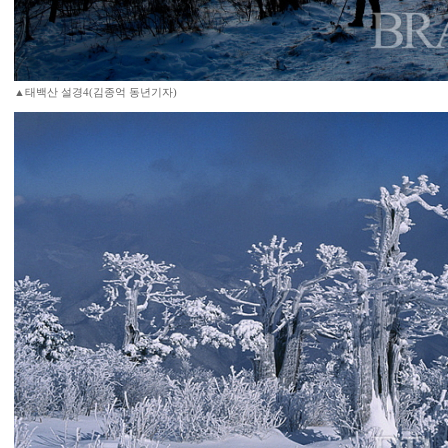
▲태백산 설경4(김종억 동년기자)