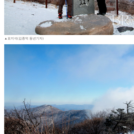
▲표지석(김종억 동년기자)