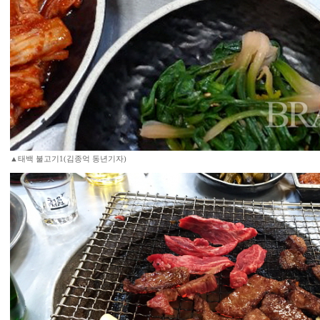
▲태백 불고기1(김종억 동년기자)