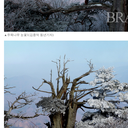
▲주목나무 눈꽃1(김종억 동년기자)