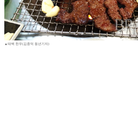
▲태백 한우(김종억 동년기자)