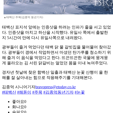
▲태백산 주목(김종억 동년기자)
태백산 표지석 앞에는 인증샷을 하려는 인파가 줄을 서고 있었
다. 인증샷을 마치고 하산을 시작했다. 유일사 쪽에서 출발한
지 5시간여 만에 다시 유일사쪽으로 내려왔다.
광부들이 즐겨 먹었다던 태백 닭 물 갈빗집을 물어물어 찾아갔
다. 광부들이 갱에서 작업하면서 마셨던 탄가루를 청소하기 위
해 즐겨 이 음식을 먹었다고 한다. 뜨끈뜨끈한 국물에 뭉게뭉
게 올라오는 김 서린 닭갈비는 얼었던 몸을 이내 녹여주었다.
경자년 첫날에 찾은 함백산 일출과 태백산 눈꽃 산행이 올 한
해를 잘 살아내는 힘으로 작용해주기를 기대해본다.
김종억 시니어기자
bravopress@etoday.co.kr
#태백산
#해돋이
#주목
#김종억동년기자
#눈꽃
좋아요
0
화나요
0
슬퍼요
0