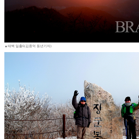
▲태백 일출6(김종억 동년기자)