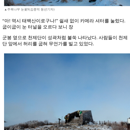
▲주목나무 눈꽃9(김종억 동년기자)
“아! 역시 태백산이로구나!” 쉴새 없이 카메라 셔터를 눌렀다.
굽이굽이 눈 터널을 오르다 보니 장
군봉 옆으로 천제단이 성곽처럼 불쑥 나타났다. 사람들이 천제
단 앞에서 허리를 굽혀 무언가를 빌고 있었다.