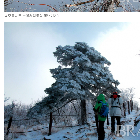
▲주목나무 눈꽃8(김종억 동년기자)