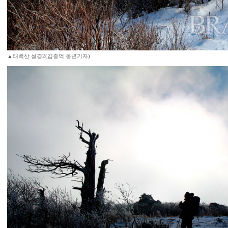
▲태백산 설경2(김종억 동년기자)