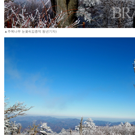
▲주목나무 눈꽃4(김종억 동년기자)