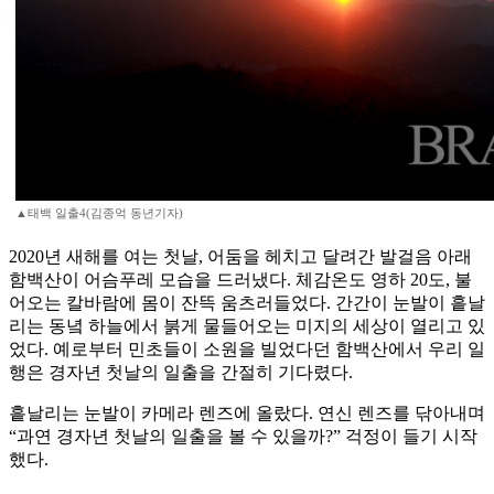
▲태백 일출4(김종억 동년기자)
2020년 새해를 여는 첫날, 어둠을 헤치고 달려간 발걸음 아래
함백산이 어슴푸레 모습을 드러냈다. 체감온도 영하 20도, 불
어오는 칼바람에 몸이 잔뜩 움츠러들었다. 간간이 눈발이 흩날
리는 동녘 하늘에서 붉게 물들어오는 미지의 세상이 열리고 있
었다. 예로부터 민초들이 소원을 빌었다던 함백산에서 우리 일
행은 경자년 첫날의 일출을 간절히 기다렸다.
흩날리는 눈발이 카메라 렌즈에 올랐다. 연신 렌즈를 닦아내며
“과연 경자년 첫날의 일출을 볼 수 있을까?” 걱정이 들기 시작
했다.