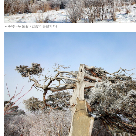
▲주목나무 눈꽃5(김종억 동년기자)