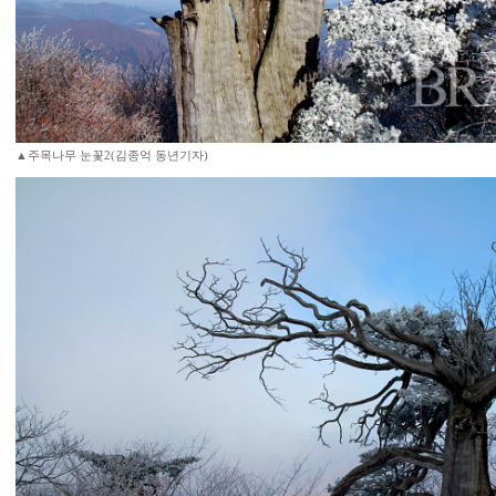
▲주목나무 눈꽃2(김종억 동년기자)