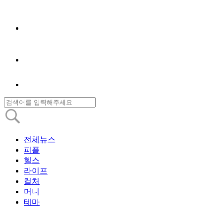
전체뉴스
피플
헬스
라이프
컬처
머니
테마