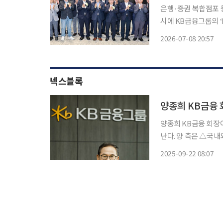
은행·증권 복합점포 등 
시에 KB금융그룹의 
다. 전북특별자치도는 8일 전주혁신도시에서 KB금융타운 개소식이 열렸다고 밝혔다. 행사에
2026-07-08 20:57
는 이원택 전북도지사
시장
넥스블록
양종희 KB금융 
양종희 KB금융 회장이
난다. 양 측은 △국내외 디지털 자산 규제 환경 변화에 대응한 스테이블코인 사업 기회 발굴
△글로벌 디지털 금융
2025-09-22 08:07
정이다. 테더는