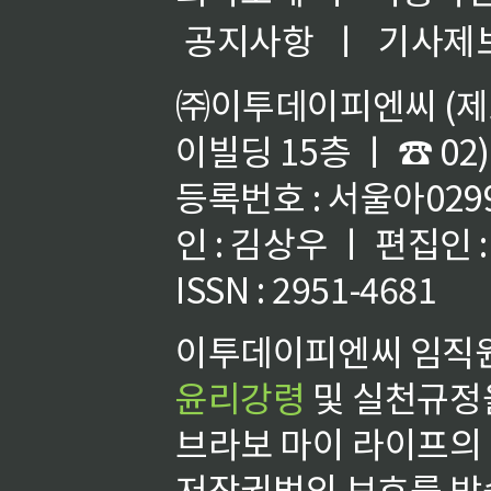
공지사항
ㅣ
기사제
㈜이투데이피엔씨 (제호
이빌딩 15층 ㅣ ☎ 02)
등록번호 : 서울아02992
인 : 김상우 ㅣ 편집인
ISSN : 2951-4681
이투데이피엔씨 임직원
윤리강령
및 실천규정을
브라보 마이 라이프의
저작권법의 보호를 받