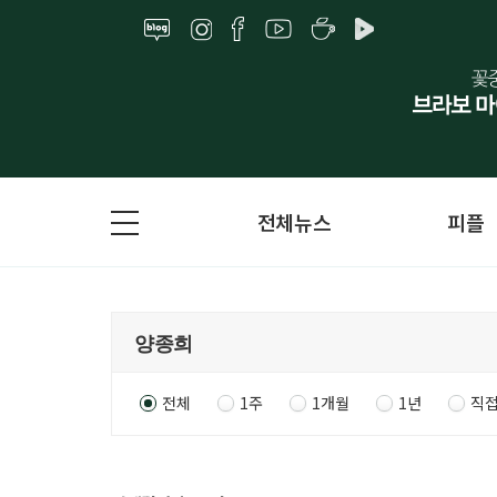
전체뉴스
피플
전체
1주
1개월
1년
직