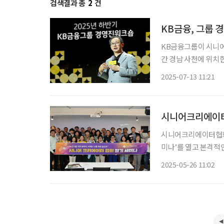
검색결과 총
2
건
KB금융, 그룹 
KB금융그룹이 시니어 고객의 중
간 경남 사천에 위치한
숍’을 개최했다고 13
2025-07-13 11:21
(Level-up) 전략’
시니어크리에이터
시니어크리에이터협회(
미나’를 열고 본격적
대한민국에서 시니어 
2025-05-26 11:02
다. ‘누군가를 위