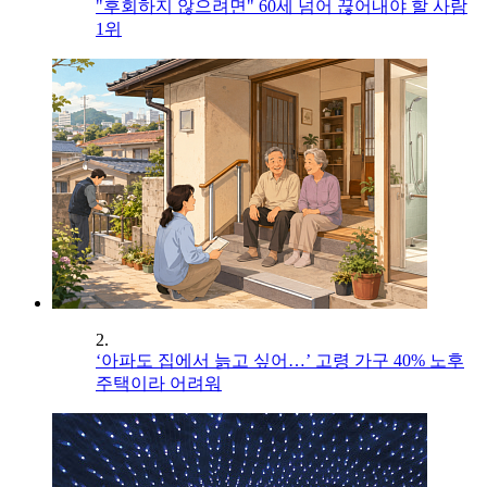
"후회하지 않으려면" 60세 넘어 끊어내야 할 사람
1위
2.
‘아파도 집에서 늙고 싶어…’ 고령 가구 40% 노후
주택이라 어려워