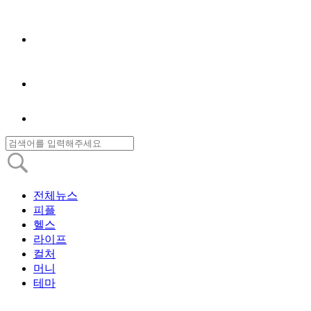
전체뉴스
피플
헬스
라이프
컬처
머니
테마