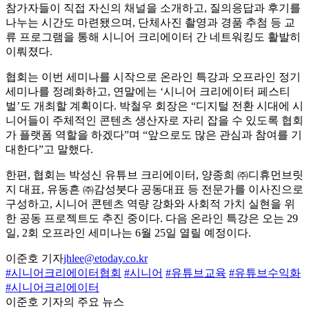
참가자들이 직접 자신의 채널을 소개하고, 질의응답과 후기를
나누는 시간도 마련됐으며, 단체사진 촬영과 경품 추첨 등 교
류 프로그램을 통해 시니어 크리에이터 간 네트워킹도 활발히
이뤄졌다.
협회는 이번 세미나를 시작으로 온라인 특강과 오프라인 정기
세미나를 정례화하고, 연말에는 ‘시니어 크리에이터 페스티
벌’도 개최할 계획이다. 박철우 회장은 “디지털 전환 시대에 시
니어들이 주체적인 콘텐츠 생산자로 자리 잡을 수 있도록 협회
가 플랫폼 역할을 하겠다”며 “앞으로도 많은 관심과 참여를 기
대한다”고 말했다.
한편, 협회는 박성신 유튜브 크리에이터, 양종희 ㈜디휴먼브릿
지 대표, 유동흔 ㈜감성붓다 공동대표 등 전문가를 이사진으로
구성하고, 시니어 콘텐츠 역량 강화와 사회적 가치 실현을 위
한 공동 프로젝트도 추진 중이다. 다음 온라인 특강은 오는 29
일, 2회 오프라인 세미나는 6월 25일 열릴 예정이다.
이준호 기자
jhlee@etoday.co.kr
#시니어크리에이터협회
#시니어
#유튜브교육
#유튜브수익화
#시니어크리에이터
이준호 기자의 주요 뉴스