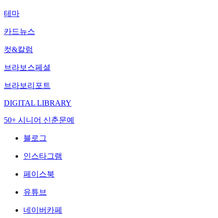
테마
카드뉴스
컷&칼럼
브라보스페셜
브라보리포트
DIGITAL LIBRARY
50+ 시니어 신춘문예
블로그
인스타그램
페이스북
유튜브
네이버카페