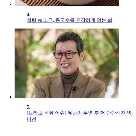
4.
설탕 vs 소금, 콩국수를 건강하게 먹는 법
5.
[브라보 문화 이슈] 유방암 투병 후 더 단단해진 박
미선