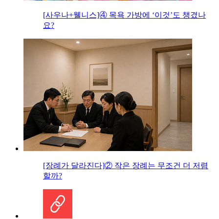
[사우나+웰니스]④ 목욕 가방에 ‘이것’도 챙겼나
요?
[장례가 달라진다]② 작은 장례는 무조건 더 저렴
할까?