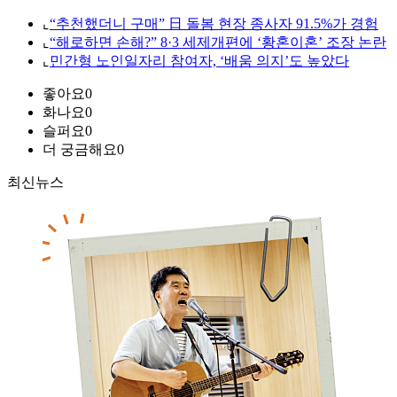
⌞
“추천했더니 구매” 日 돌봄 현장 종사자 91.5%가 경험
⌞
“해로하면 손해?” 8·3 세제개편에 ‘황혼이혼’ 조장 논란
⌞
민간형 노인일자리 참여자, ‘배움 의지’도 높았다
좋아요
0
화나요
0
슬퍼요
0
더 궁금해요
0
최신뉴스