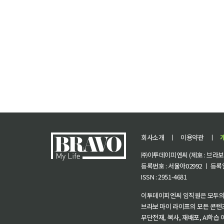
회사소개
ㅣ
이용약관
ㅣ
㈜이투데이피엔씨 (제호 : 브라보 마
등록번호 : 서울아02992 ㅣ 등록일자
ISSN : 2951-4681
이투데이피엔씨 임직원은 모두의
브라보 마이 라이프의 모든 콘텐
무단전재, 복사, 재배포, AI학습