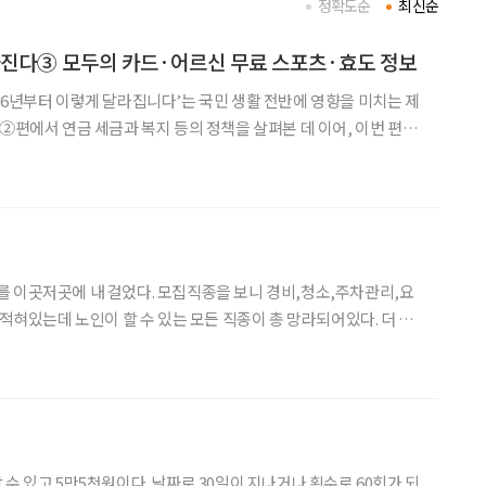
정확도순
최신순
라진다③ 모두의 카드·어르신 무료 스포츠·효도 정보
26년부터 이렇게 달라집니다’는 국민 생활 전반에 영향을 미치는 제
•②편에서 연금 세금과 복지 등의 정책을 살펴본 데 이어, 이번 편에
상과 직접 맞닿아 있는 교통•문화•관광•기타 분야 변화를 중심으
급 확대부터 어르신 무료 스포츠 강좌, 여행, 문화 지원 등
 이곳저곳에 내 걸었다. 모집직종을 보니 경비,청소,주차관리,요
있는데 노인이 할 수 있는 모든 직종이 총 망라되어있다. 더 추
신을 모신다고 하면서 나이제한으로 70세까지만 뽑는다
할 수 있고 5만5천원이다. 날짜로 30일이 지나거나 횟수로 60회가 되