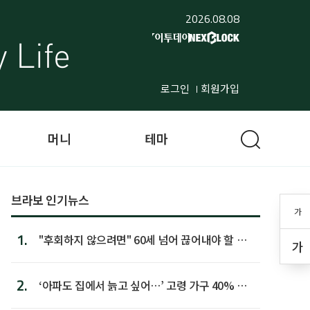
2026.08.08
로그인
회원가입
머니
테마
브라보 인기뉴스
가
1.
"후회하지 않으려면" 60세 넘어 끊어내야 할 사
가
람 1위
2.
‘아파도 집에서 늙고 싶어…’ 고령 가구 40% 노
후 주택이라 어...