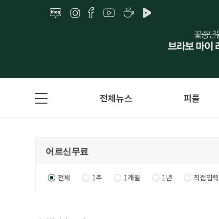
전체뉴스
피플
전체
1주
1개월
1년
직접입력