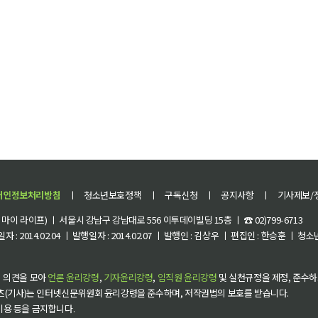
개인정보처리방침
ㅣ
청소년보호정책
ㅣ
구독신청
ㅣ
공지사항
ㅣ
기사제보/
이 라이프) ㅣ 서울시 강남구 강남대로 556 이투데이빌딩 15층 ㅣ ☎ 02)799-6713
 : 2014.02.04 ㅣ 발행일자 : 2014.02.07 ㅣ 발행인 : 김상우 ㅣ 편집인 : 한승훈 ㅣ
 의견을 모아
언론 윤리강령
,
기자윤리강령
,
임직원 윤리강령
및 실천규정을 제정, 준수하
츠(기사)는 인터넷신문위원회 윤리강령을 준수하며, 저작권법의 보호를 받습니다.
 이용 등을 금지합니다.