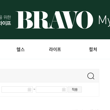
헬스
라이프
컬처
~
적용