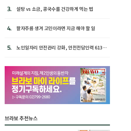
3.
설탕 vs 소금, 콩국수를 건강하게 먹는 법
4.
팔자주름 생겨 고민이라면 지금 해야 할 일
5.
노인일자리 안전관리 강화, 안전전담인력 613명
첫 배치
브라보 추천뉴스