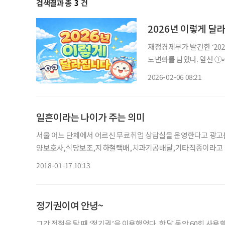
검색결과 총
3
건
2026년 이렇게 달
재정경제부가 발간한 ‘20
도변화를 담았다. 앞선 ①
서는 중장년과 시니어의 일
2026-02-06 08:21
로 정리했다. 대중교통비 환
일흔이라는 나이가 주는 의미
서울 어느 단체에서 어르신 무료취업 상담실을 운영한다고 광고를
양보호사,식당보조,지하철택배,치과기공배달,기타직종이라고 적혀
가한다면 농어촌 일손 돕기 외에는 없을 것 같다. 그런데 어르
2018-01-17 10:13
정기권이여 안녕~
그간 전철을 탈 때 ‘정기권’을 이용했었다. 한 달 동안 60회 사용