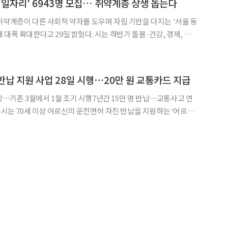
행일자리' 6943명 모집… 취약계층 상생 돕는다
취약계층이 다른 사회적 약자를 도우며 자립 기반을 다지는 '서울 동
29일 밝혔다. 시는 하반기 돌봄·건강, 경제, 사회
 5개 분야 763개 사업에서 총 6943명 규모의 동행일자리 참여자 모
대비 34개 사업, 345명이 늘어난 수치
반납 지원 사업 28일 시행⋯20만 원 교통카드 지급
 대상⋯기존 3월에서 1월 조기 시행7년간 15만 명 반납⋯교통사고 연
 이달 28일부터 조기 시행한다고 26일 밝혔다. 이번 사업은
 70세 이상 어르신 3만5211명을 대상으