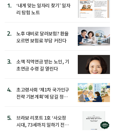
1.
‘내게 맞는 일자리 찾기’ 일자
리 탐험 노트
2.
노후 대비로 달러보험? 환율
오르면 보험료 부담 커진다
3.
소액 직역연금 받는 노인, 기
초연금 수령 길 열린다
4.
초고령사회 ‘제1차 국가인구
전략 기본계획’에 담길 정책
은
5.
브라보 리포트 1호 ‘사오정
시대, 73세까지 일하기 전략’