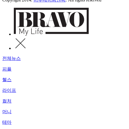
전체뉴스
피플
헬스
라이프
컬처
머니
테마