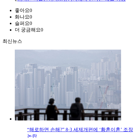
좋아요
0
화나요
0
슬퍼요
0
더 궁금해요
0
최신뉴스
“해로하면 손해?” 8·3 세제개편에 ‘황혼이혼’ 조장
논란