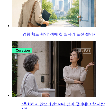
‘경험 無도 환영’ 생애 첫 일자리 도전 설명서
"후회하지 않으려면" 60세 넘어 끊어내야 할 사람