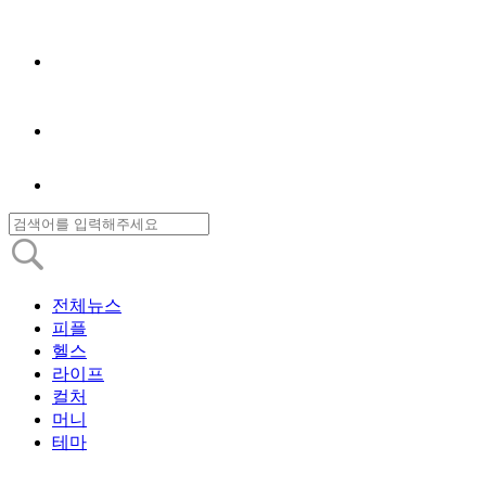
전체뉴스
피플
헬스
라이프
컬처
머니
테마