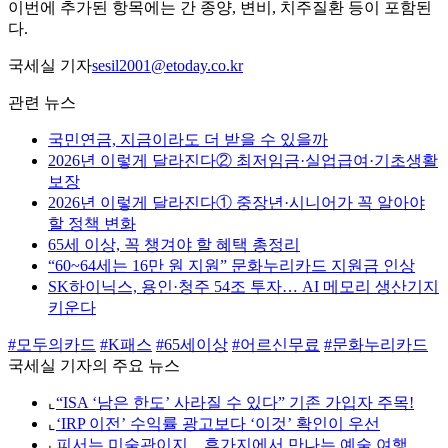
이번에 추가된 항목에는 간 종양, 변비, 치주질환 등이 포함된
다.
국세실 기자
sesil2001@etoday.co.kr
관련 뉴스
국민연금, 지금이라도 더 받을 수 있을까
2026년 이렇게 달라진다② 최저임금·실업급여·기초생활
보장
2026년 이렇게 달라진다① 중장년·시니어가 꼭 알아야
할 정책 변화
65세 이상, 꼭 챙겨야 할 혜택 총정리
“60~64세는 16만 원 지원” 문화누리카드 지원금 인상
SK하이닉스, 용인·청주 54조 투자… AI 메모리 생산기지
키운다
#모두의카드
#K패스
#65세이상
#어르신무료
#문화누리카드
국세실 기자의 주요 뉴스
⌞
“ISA ‘남은 한도’ 사라질 수 있다” 기존 가입자 주목!
⌞
‘IRP 이전’ 수익률 광고보다 ‘이것’ 확인이 우선
⌞
피서는 미술관이지…휴가지에서 만나는 예술 여행