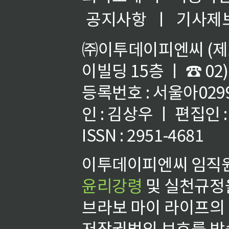
공지사항
ㅣ
기사제
㈜이투데이피엔씨 (제호
이빌딩 15층 ㅣ ☎ 02)
등록번호 : 서울아02992
인 : 김상우 ㅣ 편집인
ISSN : 2951-4681
이투데이피엔씨 임직원
윤리강령
및 실천규정을
브라보 마이 라이프의
저작권법의 보호를 받