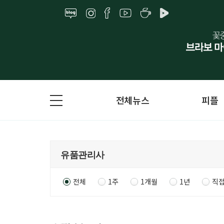
전체뉴스
피플
전체
1주
1개월
1년
직