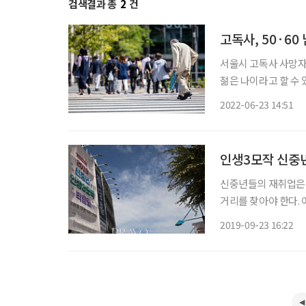
검색결과 총
2
건
고독사, 50·6
서울시 고독사 사망자는 
젊은 나이라고 할 수
대해 알아봤다. 서울기술연구원 최수범 연구위원은 지난 20일 서울시청에서 서울싱크탱크협
2022-06-23 14:51
의회(SeTTA) 주최
인생3모작 신중년
신중년들의 재취업은 
거리를 찾아야 한다.
신중년들의 경험담은 
2019-09-23 16:22
(원장 이재흥)은 “창