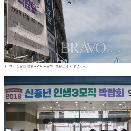
▲‘2019 신중년 인생 3모작 박람회’ 현장(변용도 동년기자)