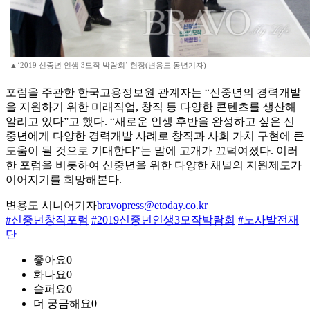
▲‘2019 신중년 인생 3모작 박람회’ 현장(변용도 동년기자)
포럼을 주관한 한국고용정보원 관계자는 “신중년의 경력개발
을 지원하기 위한 미래직업, 창직 등 다양한 콘텐츠를 생산해
알리고 있다”고 했다. “새로운 인생 후반을 완성하고 싶은 신
중년에게 다양한 경력개발 사례로 창직과 사회 가치 구현에 큰
도움이 될 것으로 기대한다"는 말에 고개가 끄덕여졌다. 이러
한 포럼을 비롯하여 신중년을 위한 다양한 채널의 지원제도가
이어지기를 희망해본다.
변용도 시니어기자
bravopress@etoday.co.kr
#신중년창직포럼
#2019신중년인생3모작박람회
#노사발전재
단
좋아요
0
화나요
0
슬퍼요
0
더 궁금해요
0