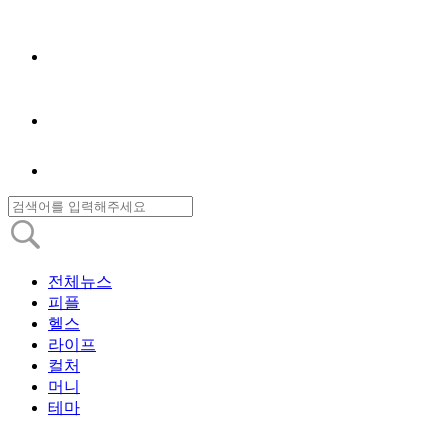
전체뉴스
피플
헬스
라이프
컬처
머니
테마