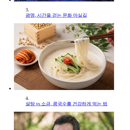
3.
광명, 시간을 걷는 문화 마실길
4.
설탕 vs 소금, 콩국수를 건강하게 먹는 법