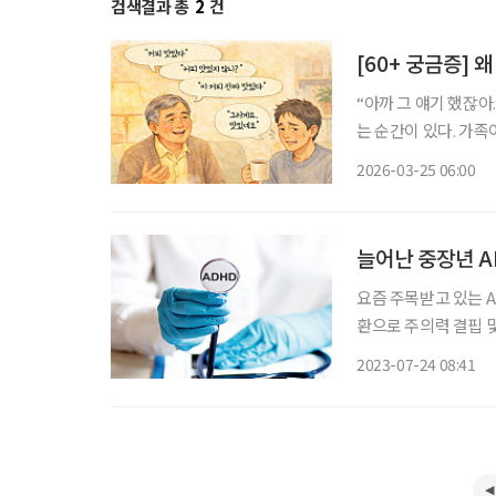
검색결과 총
2
건
[60+ 궁금증] 
“아까 그 얘기 했잖아
는 순간이 있다. 가족
경우도 적지 않다. 이
2026-03-25 06:00
온다. 하지만 전
늘어난 중장년 AD
요즘 주목받고 있는 ADHD
환으로 주의력 결핍 
과거와 달리 현재는 성
2023-07-24 08:41