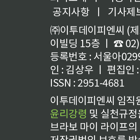
공지사항
ㅣ
기사제
㈜이투데이피엔씨 (제호
이빌딩 15층 ㅣ ☎ 02)
등록번호 : 서울아02992
인 : 김상우 ㅣ 편집인
ISSN : 2951-4681
이투데이피엔씨 임직원
윤리강령
및 실천규정을
브라보 마이 라이프의
저작권법의 보호를 받