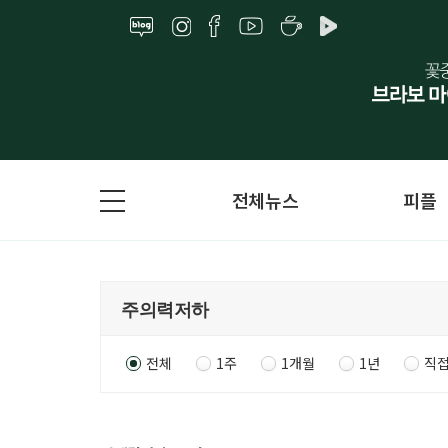
전체뉴스
피플
전체
1주
1개월
1년
직