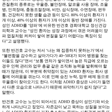
존질환의 종류로는 우울증, 불안장애, 알코올 사용 장애, 조울
병, 인격장애, 충동조절장애, 비만, 섭식장애, 수면장애, 편두
통, 건강하지 못한 생활 습관 등이 있다. 80% 이상의 환자가 1
개 이상, 40% 이상의 환자가 3개 이상의 동반 장애를 가진다.
성인 ADHD를 ‘양파’에 비유한 반건호 경희대학교 정신건강
의학과 교수는 “성인 환자는 성장 과정에서 겪은 어려움이 양
파 껍질처럼 켜켜이 쌓여 본질을 알기 어렵다는 특징이 있
다”고 설명했다.
또한 반건호 교수는 저서 ‘나는 왜 집중하지 못하는가’에서
“불편함을 감수하고 살아가다가 40~50대가 되어 병원을 찾는
이들도 많다”면서 “보통 연차가 쌓이면서 높은 직급에 오르는
경우 인력 관리와 업무 총괄 같은 조직화 능력을 발휘해야 할
때가 많은데, 이 부분에 취약점이 있는 ADHD 환자는 회사 생
활에 어려움을 겪는다. 이로 인해 승진 누락, 업무 배제 등으로
우울증이 찾아오기도 한다. 이처럼 ADHD 증상은 나이가 들면
서 다른 모습으로 나타나기 때문에 파악하기가 쉽지 않다”고
말했다.
반건호 교수는 노인이 되어서도 ADHD 증상이 성인기와 비슷
하게 나타난다고 짚었다. 자존감이 낮고 욱하는 성질을 보이는