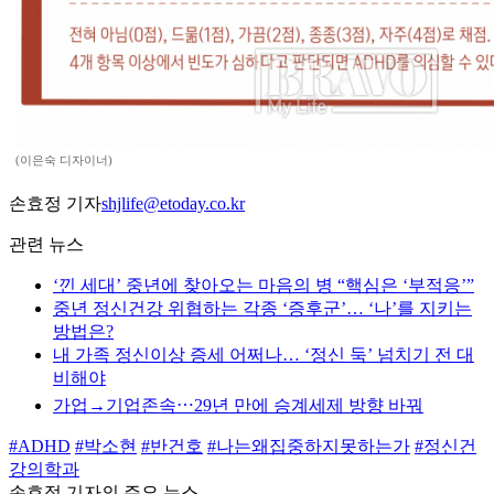
(이은숙 디자이너)
손효정 기자
shjlife@etoday.co.kr
관련 뉴스
‘낀 세대’ 중년에 찾아오는 마음의 병 “핵심은 ‘부적응’”
중년 정신건강 위협하는 각종 ‘증후군’… ‘나’를 지키는
방법은?
내 가족 정신이상 증세 어쩌나… ‘정신 둑’ 넘치기 전 대
비해야
가업→기업존속⋯29년 만에 승계세제 방향 바꿔
#ADHD
#박소현
#반건호
#나는왜집중하지못하는가
#정신건
강의학과
손효정 기자의 주요 뉴스