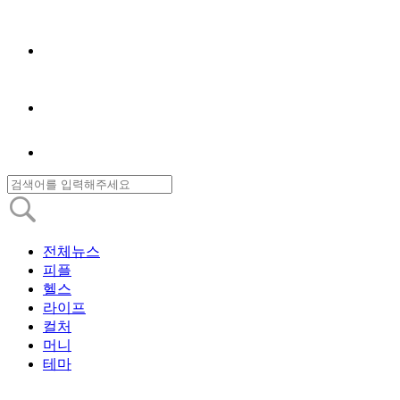
전체뉴스
피플
헬스
라이프
컬처
머니
테마