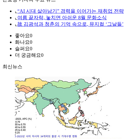
⌞
“AI 시대 살아남기” 경력을 이어가는 재취업 전략
⌞
여름 끝자락, 놓치면 아쉬운 8월 문화소식
⌞
故 김광석과 청춘의 기억 속으로, 뮤지컬 ‘그날들’
좋아요
0
화나요
0
슬퍼요
0
더 궁금해요
0
최신뉴스