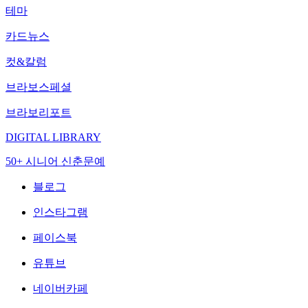
테마
카드뉴스
컷&칼럼
브라보스페셜
브라보리포트
DIGITAL LIBRARY
50+ 시니어 신춘문예
블로그
인스타그램
페이스북
유튜브
네이버카페