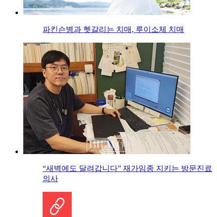
파킨슨병과 헷갈리는 치매, 루이소체 치매
“새벽에도 달려갑니다” 재가임종 지키는 방문진료
의사