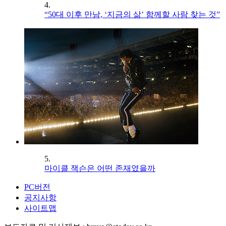
4.
“50대 이후 만남, ‘지금의 삶’ 함께할 사람 찾는 것”
5.
마이클 잭슨은 어떤 존재였을까
PC버전
공지사항
사이트맵