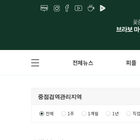
전체뉴스
피플
전체
1주
1개월
1년
직