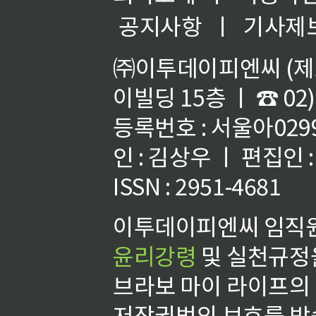
공지사항
ㅣ
기사제
㈜이투데이피엔씨 (제호
이빌딩 15층 ㅣ ☎ 02)
등록번호 : 서울아02992
인 : 김상우 ㅣ 편집인
ISSN : 2951-4681
이투데이피엔씨 임직원
윤리강령
및 실천규정을
브라보 마이 라이프의
저작권법의 보호를 받