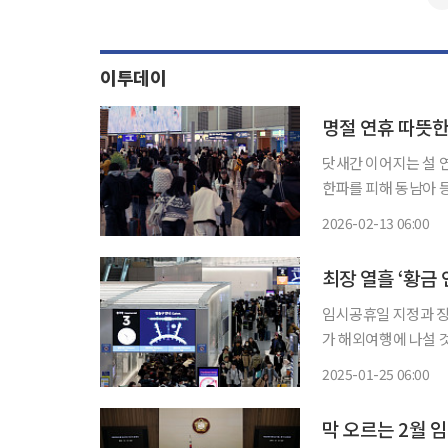
이투데이
명절 연휴 따뜻한
닷새간 이어지는 설 
한파를 피해 동남아 
전 대비 필요성도 커지고 있다. 13일 인천국제공항공사에 따르면
2026-02-13 06:00
항을 이용하는 여객은 
최장 열흘 ‘황금
임시공휴일 지정과 징
가 해외여행에 나설 
은 만큼 모기매개 감염병 예방의 
2025-01-25 06:00
집계에 따르면 이달 2
막 오르는 2월