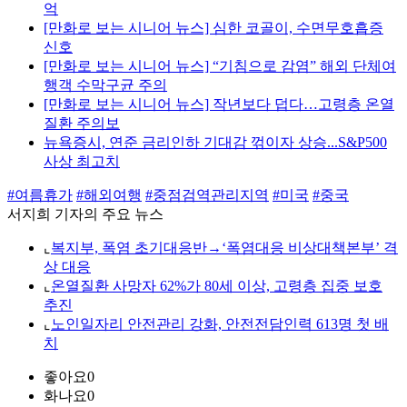
억
[만화로 보는 시니어 뉴스] 심한 코골이, 수면무호흡증
신호
[만화로 보는 시니어 뉴스] “기침으로 감염” 해외 단체여
행객 수막구균 주의
[만화로 보는 시니어 뉴스] 작년보다 덥다…고령층 온열
질환 주의보
뉴욕증시, 연준 금리인하 기대감 꺾이자 상승...S&P500
사상 최고치
#여름휴가
#해외여행
#중점검역관리지역
#미국
#중국
서지희 기자의 주요 뉴스
⌞
복지부, 폭염 초기대응반→‘폭염대응 비상대책본부’ 격
상 대응
⌞
온열질환 사망자 62%가 80세 이상, 고령층 집중 보호
추진
⌞
노인일자리 안전관리 강화, 안전전담인력 613명 첫 배
치
좋아요
0
화나요
0