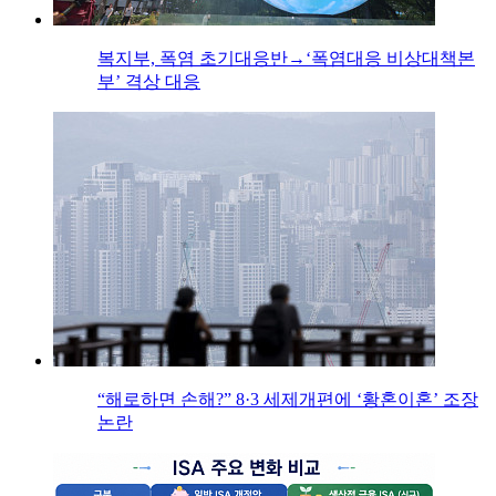
복지부, 폭염 초기대응반→‘폭염대응 비상대책본
부’ 격상 대응
“해로하면 손해?” 8·3 세제개편에 ‘황혼이혼’ 조장
논란