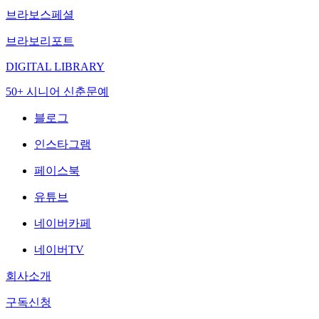
브라보스페셜
브라보리포트
DIGITAL LIBRARY
50+ 시니어 신춘문예
블로그
인스타그램
페이스북
유튜브
네이버카페
네이버TV
회사소개
구독신청