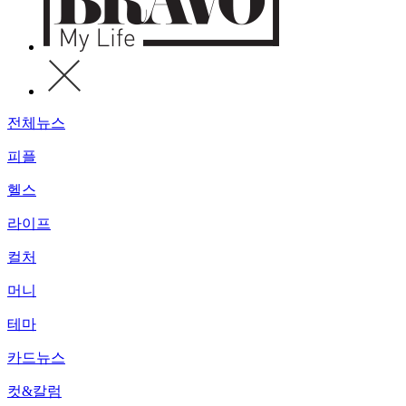
전체뉴스
피플
헬스
라이프
컬처
머니
테마
카드뉴스
컷&칼럼