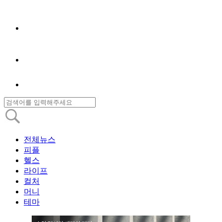
전체뉴스
피플
헬스
라이프
컬처
머니
테마