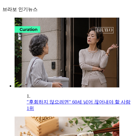
브라보 인기뉴스
1.
"후회하지 않으려면" 60세 넘어 끊어내야 할 사람
1위