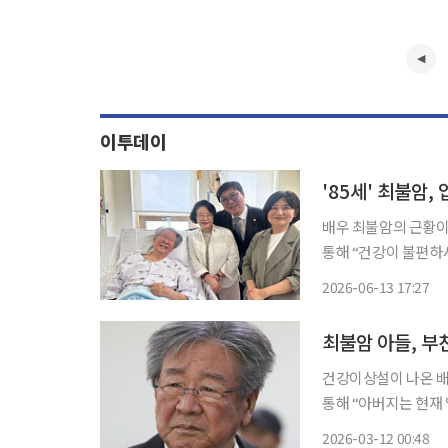
이투데이
'85세' 최불암
배우 최불암의 근황이 전해졌다. 13일 최휘영 문화체육관
통해 “건강이 불편하
히 문안 인사를 드렸다”라며 한 장의
2026-06-13 17:27
불암과 그의 아내이자
최불암 아들, 부
건강이상설이 나온 배우 최불암이 
통해 “아버지는 현재 
밝혔다. 특히 지난해 ‘한국인의 밥상’에서 하차한 것에 대해 디스크 수술을 한 허리 문제를 꼽
2026-03-12 00:48