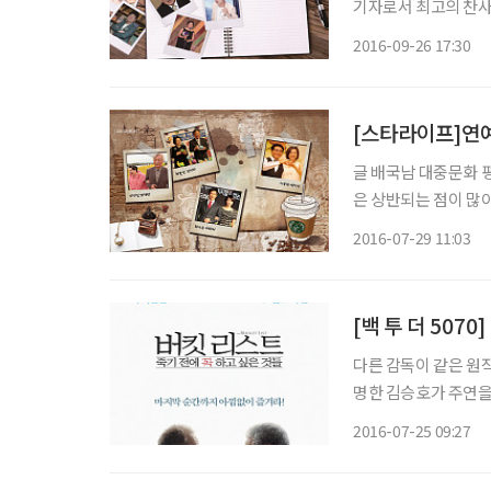
기자로서 최고의 찬사
8월 출간한 에세이집 
2016-09-26 17:30
[스타라이프]연
글 배국남 대중문화 평론가 knbae24
은 상반되는 점이 많
적인 집사람은 그럴수
2016-07-29 11:03
아가는 것도 꽤 재미
[백 투 더 507
다른 감독이 같은 원작
명한 김승호가 주연을
롤을 맡았다. 두 영화의 스토리라인은 같은 듯 다르고 어긋난 듯 닮아 있다. 두 편 모두 임희재
2016-07-25 09:27
의 라디오 드라마가 