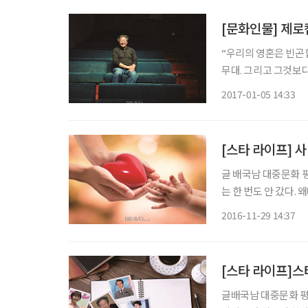
해
[문화인물] 제로
“우리의 영혼은 빈곤합
무대. 그리고 그것보다
지난 대배우의 가슴을 
2017-01-05 14:33
부를 수 있는 최불암(
[스타 라이프] 
글 배국남 대중문화 평론가(knbae24
는 한 번도 안 갔다.
레기더미 안에 있는 아
2016-11-29 14:37
이다. 그 아이를 살리
[스타 라이프]스
글배국남 대중문화 평론가 knbae24@