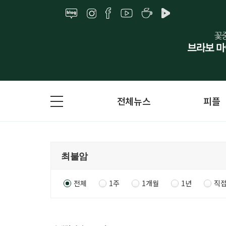
전체뉴스
피플
전체
1주
1개월
1년
직