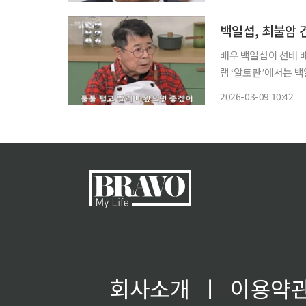
으며 “걷는 게 힘들어
백일섭, 최불암 
배우 백일섭이 선배 배우 최
램 ‘알토란’에서는 
대한 쓸쓸한 마음을 털어놨다. 백일섭은 지난해 말 별세한 배우 고(
2026-03-09 10:42
꾸 위가 빈다. 위가 
회사소개
ㅣ
이용약