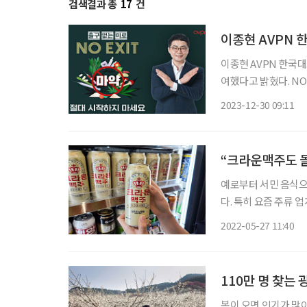
검색결과 총
17
건
이종현 AVPN 한국대
여했다고 밝혔다. NO
간 중독에서 헤어 나
2023-12-30 09:11
식품의약품안전처, 
“크라운맥주도 
예로부터 서민 음식으
다. 특히 요즘 주류 
고 있다. 추억을 떠올
2022-05-27 11:40
근 출시된 상품 중 중
봄이 오면 인기가 많아