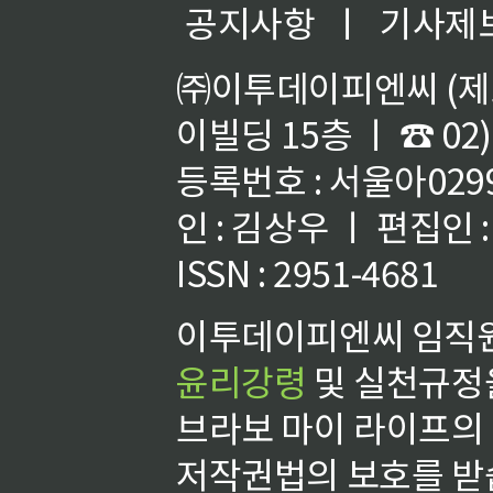
공지사항
ㅣ
기사제
㈜이투데이피엔씨 (제호
이빌딩 15층 ㅣ ☎ 02)
등록번호 : 서울아02992
인 : 김상우 ㅣ 편집인
ISSN : 2951-4681
이투데이피엔씨 임직원
윤리강령
및 실천규정을
브라보 마이 라이프의
저작권법의 보호를 받