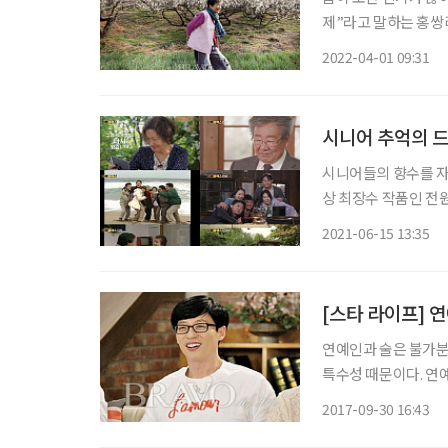
제”라고 말하는 홍쌍리
남 광양의 매화마을을 
2022-04-01 09:31
화마을이 됐다. 그녀
시니어 추억의 드
시니어들의 향수를 자극
상 최장수 작품인 전원일
다. MBC가 창사 60주년을 맞아 특집 ‘다큐플렉스-전원일기2021(전원일기2021)’을 방송한
2021-06-15 13:35
다. 배우 최불암과 
[스타 라이프] 
연예인과 술은 불가분
특수성 때문이다. 연
실제 삶의 괴리 속에
2017-09-30 16:43
기를 유지하고 스타가