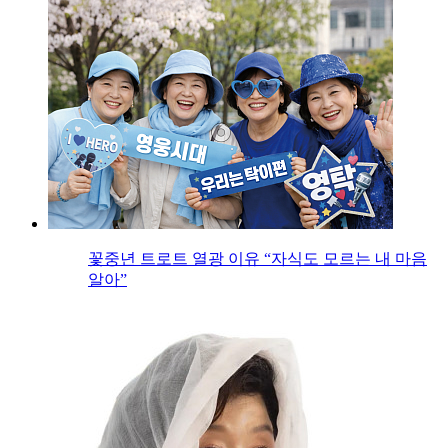
꽃중년 트로트 열광 이유 “자식도 모르는 내 마음
알아”