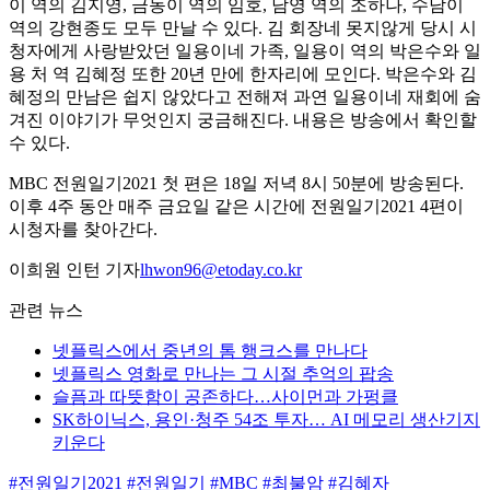
이 역의 김지영, 금동이 역의 임호, 남영 역의 조하나, 수남이
역의 강현종도 모두 만날 수 있다. 김 회장네 못지않게 당시 시
청자에게 사랑받았던 일용이네 가족, 일용이 역의 박은수와 일
용 처 역 김혜정 또한 20년 만에 한자리에 모인다. 박은수와 김
혜정의 만남은 쉽지 않았다고 전해져 과연 일용이네 재회에 숨
겨진 이야기가 무엇인지 궁금해진다. 내용은 방송에서 확인할
수 있다.
MBC 전원일기2021 첫 편은 18일 저녁 8시 50분에 방송된다.
이후 4주 동안 매주 금요일 같은 시간에 전원일기2021 4편이
시청자를 찾아간다.
이희원 인턴 기자
lhwon96@etoday.co.kr
관련 뉴스
넷플릭스에서 중년의 톰 행크스를 만나다
넷플릭스 영화로 만나는 그 시절 추억의 팝송
슬픔과 따뜻함이 공존하다…사이먼과 가펑클
SK하이닉스, 용인·청주 54조 투자… AI 메모리 생산기지
키운다
#전원일기2021
#전원일기
#MBC
#최불암
#김혜자