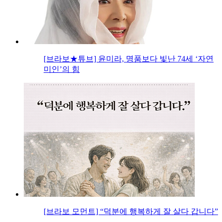
[브라보★튜브] 윤미라, 명품보다 빛난 74세 ‘자연
미인’의 힘
[브라보 모먼트] “덕분에 행복하게 잘 살다 갑니다”