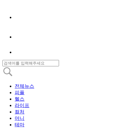
전체뉴스
피플
헬스
라이프
컬처
머니
테마