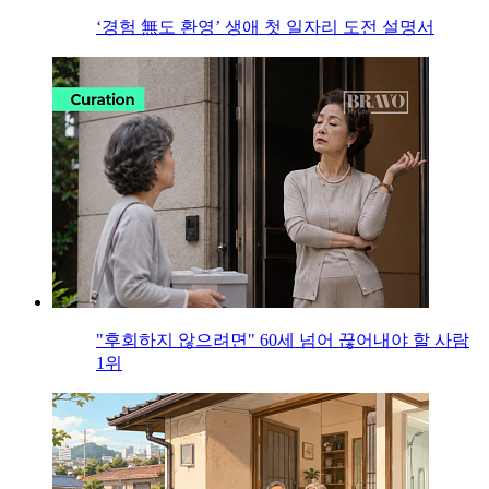
‘경험 無도 환영’ 생애 첫 일자리 도전 설명서
"후회하지 않으려면" 60세 넘어 끊어내야 할 사람
1위