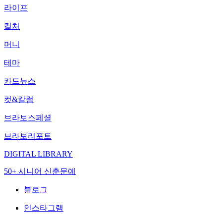
라이프
컬처
머니
테마
카드뉴스
컷&칼럼
브라보스페셜
브라보리포트
DIGITAL LIBRARY
50+ 시니어 신춘문예
블로그
인스타그램