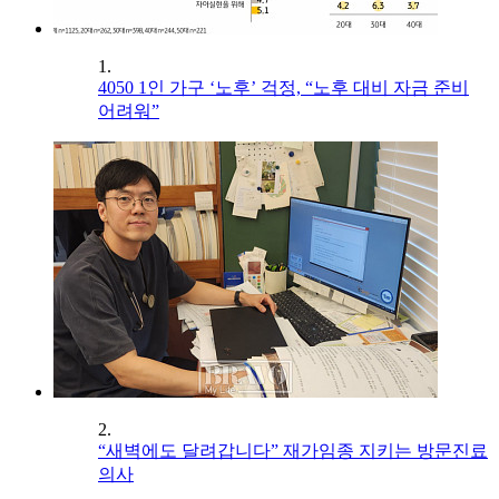
1.
4050 1인 가구 ‘노후’ 걱정, “노후 대비 자금 준비
어려워”
2.
“새벽에도 달려갑니다” 재가임종 지키는 방문진료
의사