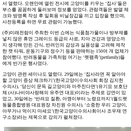
서 열렸다. 오랜만에 열린 전시에 고양이를 키우는 ‘집사’들은
부스를 꼼꼼하게 둘러보며 정보를 얻었다. 관람객들은 발열 체
크와 방명록 작성 후 일회용 비닐장갑을 끼고 입장을 했으며,
사전등록을 하면 무료 관람이 가능했다.
(주)미래전람이 주최한 이번 쇼에는 식품첨가물이나 방부제를
넣지 않은 휴먼 그레이드 등급의 사료, 치아 건강과 영양소까
지 생각해 만든 간식, 반려인의 감성과 실용성을 고려해 제작
한 캣 타워, 운동기구와 정수기 등을 판매하는 150여 개 업체가
참여했다. 반려동물을 가족처럼 여기는 ‘펫팸족’(petfamily)들
에게 반가운 행사였다.
고양이 관련 세미나도 열렸다. 29일에는 ‘집사라면 꼭 알아야
할 고양이 증상 체크하기’(한국고양이수의사회 회장 김지헌
수의사), ‘당신이 문득 길고양이와 마주친다면’(유기묘 보호단
체 (사)나비야사랑해의 유주연 대표)이라는 주제로 강연이 있
었고, 30일에는 ‘반려묘 질환, 아깽이부터 노령묘까지’(월드펫
동물종합병원 대표원장 차진원 수의사), ‘소중한 우리 고양이,
아무거나 먹이지 마세요’(한국고양이수의사회이사 조우재 연
구소장)라는 제목으로 강의가 펼쳐졌다.