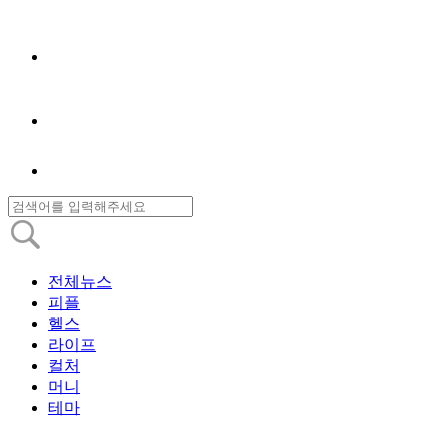
전체뉴스
피플
헬스
라이프
컬처
머니
테마