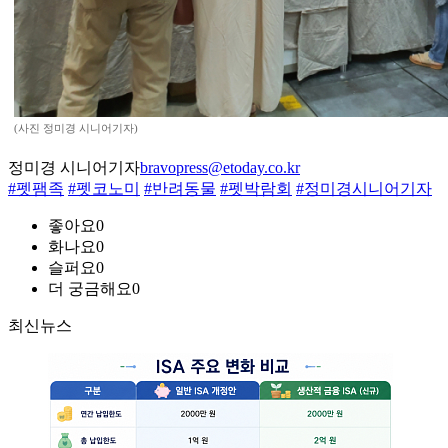
(사진 정미경 시니어기자)
정미경 시니어기자
bravopress@etoday.co.kr
#펫팸족
#펫코노미
#반려동물
#펫박람회
#정미경시니어기자
좋아요
0
화나요
0
슬퍼요
0
더 궁금해요
0
최신뉴스