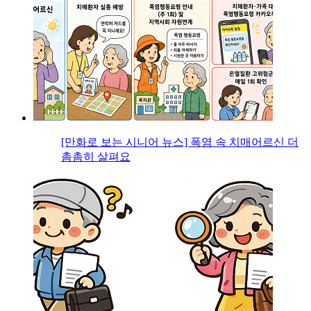
[만화로 보는 시니어 뉴스] 폭염 속 치매어르신 더
촘촘히 살펴요