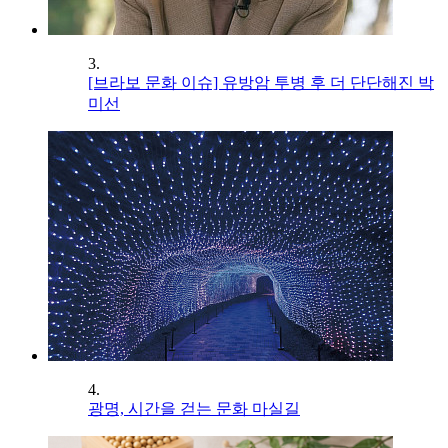
3.
[브라보 문화 이슈] 유방암 투병 후 더 단단해진 박
미선
4.
광명, 시간을 걷는 문화 마실길