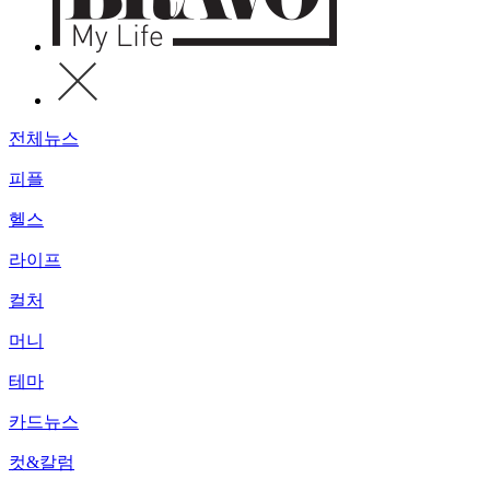
전체뉴스
피플
헬스
라이프
컬처
머니
테마
카드뉴스
컷&칼럼