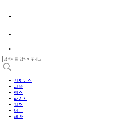
전체뉴스
피플
헬스
라이프
컬처
머니
테마