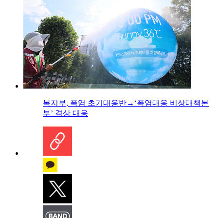
복지부, 폭염 초기대응반→‘폭염대응 비상대책본
부’ 격상 대응