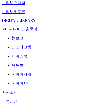
브라보스페셜
브라보리포트
DIGITAL LIBRARY
50+ 시니어 신춘문예
블로그
인스타그램
페이스북
유튜브
네이버카페
네이버TV
회사소개
구독신청