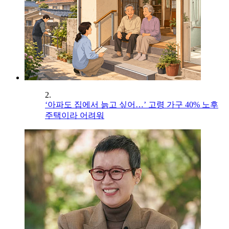
2.
‘아파도 집에서 늙고 싶어…’ 고령 가구 40% 노후
주택이라 어려워