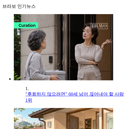
브라보 인기뉴스
1.
"후회하지 않으려면" 60세 넘어 끊어내야 할 사람
1위