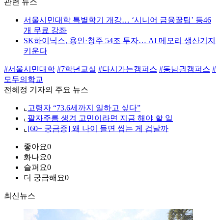
관련 뉴스
서울시민대학 특별학기 개강… ‘시니어 금융꿀팁’ 등46
개 무료 강좌
SK하이닉스, 용인·청주 54조 투자… AI 메모리 생산기지
키운다
#서울시민대학
#7학년교실
#다시가는캠퍼스
#동남권캠퍼스
#
모두의학교
전혜정 기자의 주요 뉴스
⌞
고령자 “73.6세까지 일하고 싶다”
⌞
팔자주름 생겨 고민이라면 지금 해야 할 일
⌞
[60+ 궁금증] 왜 나이 들면 씹는 게 겁날까
좋아요
0
화나요
0
슬퍼요
0
더 궁금해요
0
최신뉴스