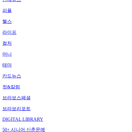
피플
헬스
라이프
컬처
머니
테마
카드뉴스
컷&칼럼
브라보스페셜
브라보리포트
DIGITAL LIBRARY
50+ 시니어 신춘문예