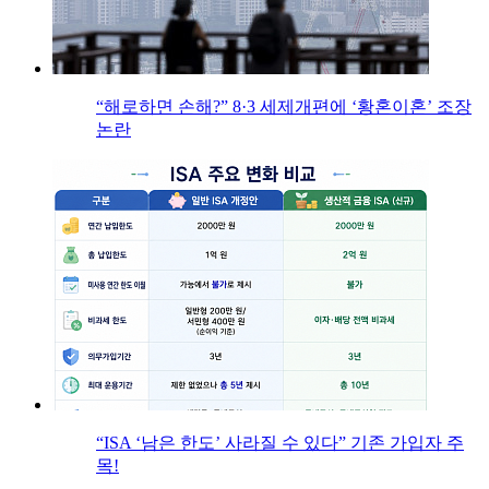
“해로하면 손해?” 8·3 세제개편에 ‘황혼이혼’ 조장
논란
“ISA ‘남은 한도’ 사라질 수 있다” 기존 가입자 주
목!