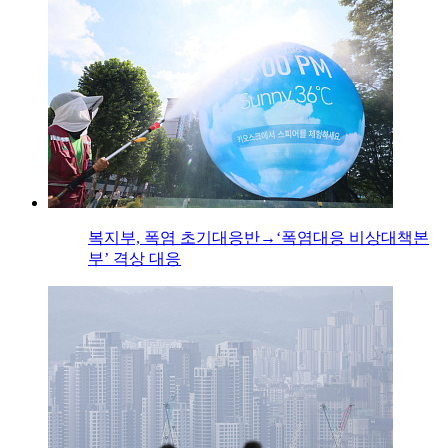
복지부, 폭염 초기대응반→‘폭염대응 비상대책본
부’ 격상 대응