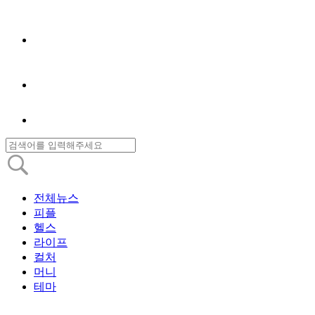
전체뉴스
피플
헬스
라이프
컬처
머니
테마