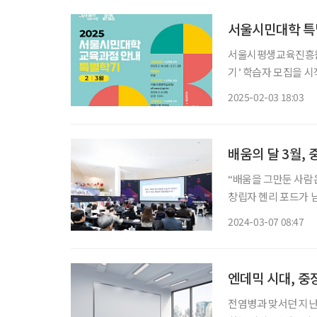
서울시민대학 특별
서울시평생교육진흥원이
기’ 학습자 모집을 시
민대학 4개 캠퍼스에서 총
2025-02-03 18:03
기 강좌는 대부분 1~
배움의 달 3월, 
“배움을 그만둔 사람은
창립자 헨리 포드가 
지역마다, 기관마다 중
2024-03-07 08:47
엔데믹 시대, 중
전염병과 맞서던 지난