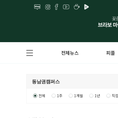
전체뉴스
피플
전체
1주
1개월
1년
직