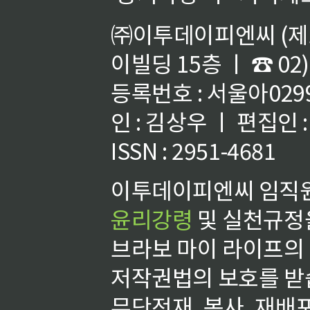
㈜이투데이피엔씨 (제호
이빌딩 15층 ㅣ ☎ 02)
등록번호 : 서울아02992
인 : 김상우 ㅣ 편집인
ISSN : 2951-4681
이투데이피엔씨 임직원
윤리강령
및 실천규정을
브라보 마이 라이프의
저작권법의 보호를 받
무단전재, 복사, 재배포