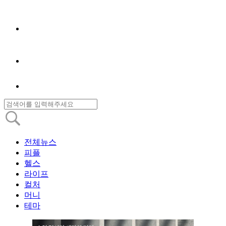
전체뉴스
피플
헬스
라이프
컬처
머니
테마