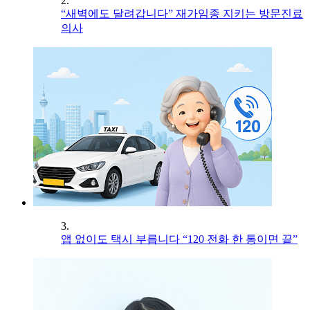
2.
“새벽에도 달려갑니다” 재가임종 지키는 방문진료
의사
3.
앱 없이도 택시 부릅니다 “120 전화 한 통이면 끝”