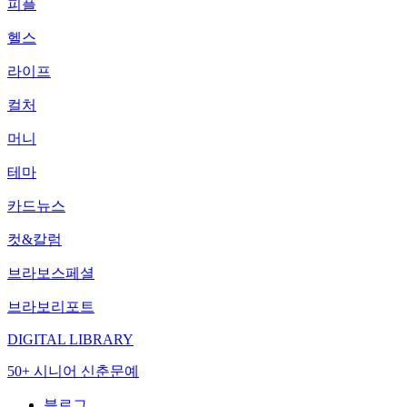
피플
헬스
라이프
컬처
머니
테마
카드뉴스
컷&칼럼
브라보스페셜
브라보리포트
DIGITAL LIBRARY
50+ 시니어 신춘문예
블로그