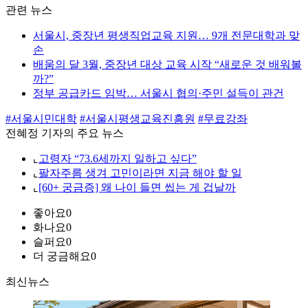
관련 뉴스
서울시, 중장년 평생직업교육 지원… 9개 전문대학과 맞
손
배움의 달 3월, 중장년 대상 교육 시작 “새로운 것 배워볼
까?”
정부 공급카드 임박… 서울시 협의·주민 설득이 관건
#서울시민대학
#서울시평생교육진흥원
#무료강좌
전혜정 기자의 주요 뉴스
⌞
고령자 “73.6세까지 일하고 싶다”
⌞
팔자주름 생겨 고민이라면 지금 해야 할 일
⌞
[60+ 궁금증] 왜 나이 들면 씹는 게 겁날까
좋아요
0
화나요
0
슬퍼요
0
더 궁금해요
0
최신뉴스