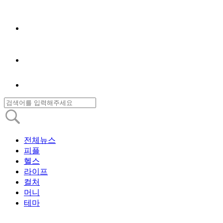
전체뉴스
피플
헬스
라이프
컬처
머니
테마