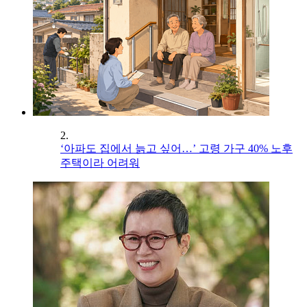
2.
‘아파도 집에서 늙고 싶어…’ 고령 가구 40% 노후
주택이라 어려워