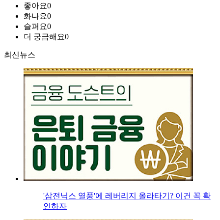
좋아요
0
화나요
0
슬퍼요
0
더 궁금해요
0
최신뉴스
'삼전닉스 열풍'에 레버리지 올라타기? 이건 꼭 확
인하자