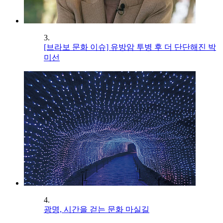
3.
[브라보 문화 이슈] 유방암 투병 후 더 단단해진 박
미선
4.
광명, 시간을 걷는 문화 마실길