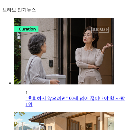
브라보 인기뉴스
1.
"후회하지 않으려면" 60세 넘어 끊어내야 할 사람
1위