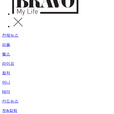
전체뉴스
피플
헬스
라이프
컬처
머니
테마
카드뉴스
컷&칼럼