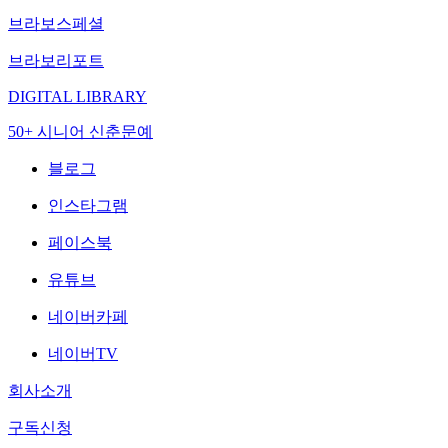
브라보스페셜
브라보리포트
DIGITAL LIBRARY
50+ 시니어 신춘문예
블로그
인스타그램
페이스북
유튜브
네이버카페
네이버TV
회사소개
구독신청