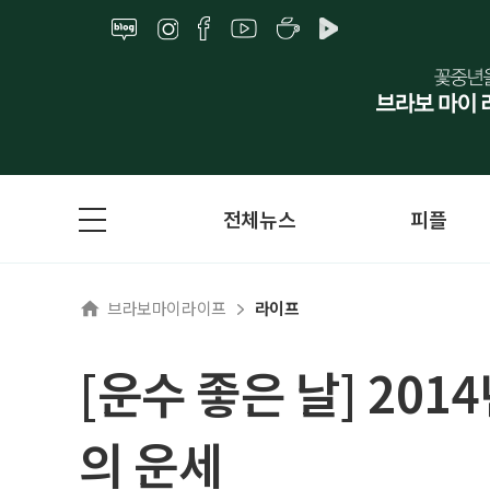
전체뉴스
피플
브라보마이라이프
라이프
[운수 좋은 날] 201
의 운세