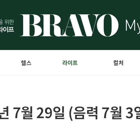
헬스
라이프
컬처
4년 7월 29일 (음력 7월