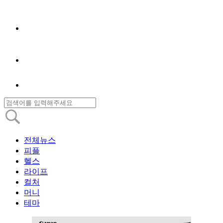
전체뉴스
피플
헬스
라이프
컬처
머니
테마