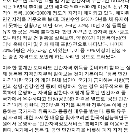
트에 따르면 2023년 12월 말 기준 민간자격 수는 5만 1614개다.
최근 10년의 추이를 보면 해마다 5000~6000개 이상의 신규 자
격이 등록, 1000~2000개 정도의 자격이 폐지되고 있다. 폐지된
민간자격을 기준으로 볼 때, 과반수인 64%가 5년을 채 유지하
지 못하는 상황(2년 미만 32%, 2~4년 32%). 10년 이상 등록을
유지한 곳은 2%에 불과했다. 한편 2023년 민간자격 표시·광고
모니터링 적발 건 현황을 살펴보면, 약 80%가 미등록의심(인
터넷 홈페이지 및 인쇄 매체 포함) 건으로 나타났다. 나머지
20%가량은 거짓·과장 건이었는데, 이 중 70% 이상이 인정 또
는 승인 자격으로 오인케 하는 사례인 것으로 드러났다.
이러한 통계만 보더라도 민간자격 취득을 준비하려 할 때는 실
제 등록된 자격인지부터 알아보는 것이 기본이다. ‘등록 민간
자격’이란 국가 외 개인·단체·법인이 국가가 금지하는 사항(국
민의 생명·건강·안전 등)에 해당하지 않는 경우 의무적으로 등
록하여 운영하는 자격을 말한다. 이렇게 등록된 민간자격 중
국가에서 우수하다고 인정(공인)한 자격은 별도로 ‘공인 민간
자격’이라 칭한다. 공인받은 자격을 취득한 경우에는 이에 상
응하는 국가자격 취득자와 동등한 대우를 받는다. 등록 유무
및 자격에 대한 자세한 내용을 찾아보려면 한국직업능력연구
원에서 운영하는 ‘민간자격정보서비스’ 홈페이지를 이용하면
된다. 여기에서 등록 및 공인 민간자격을 비롯해 폐지 자격 등