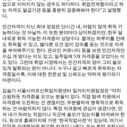
업으로 이어지지 않는 경우도 허다하다. 취업연계형이라고 하
는 자격도 발급기관 등을 충분히 검증해봐야 한다”고 설명했
다.
민간자격이 지닌 최대 장점은 단시간 내, 어렵지 않게 취득 가
능하다는 것 아닐까. 이 또한 분야마다 상이하겠지만, 한두 달
내외로 취득 가능한 자격증이 상당수다. 짧게는 하루이틀 만에
도 취득할 수 있고, 별다른 요건 없이 강의를 듣는 것으로 자격
을 부여해주기도 한다. 온라인 커뮤니티 등을 보면 민간자격만
수십 개 땄다는 이도 있고, 일주일에 5개 자격증을 모았다는 이
도 있다. 그런데 취업 시장에서는 민간자격의 양이 그리 쓸모
있게 발휘되는 편이 아니다. 누구나 쉽고 빠르게 취득하는 자
격증일수록, 이에 대한 전문성 및 신뢰도는 약하게 평가되기
마련이다.
김슬기 서울시어르신취업지원센터 일자리지원팀장은 “마치
쇼핑하듯 자격증을 모으는 분들이 있다. 직업 탐색 차원에서
자격증에 도전하는 건 괜찮지만, 무분별하게 맹목적으로 취득
하는 건 바람직하지 않다. 특정 자격증에 관심이 생겼다면, 먼
저 내가 하려는 직업이나 직군에 쓸모가 있는지를 따져봐야 한
다. 워크넷 홈페이지에 가면 ‘한국직업사전’이 있는데, 여기서
직업을 검색해보면 필요한 자격이 나온다. 또는 취업 포털사이