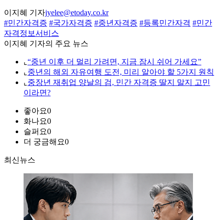
이지혜 기자
jyelee@etoday.co.kr
#민간자격증
#국가자격증
#중년자격증
#등록민간자격
#민간
자격정보서비스
이지혜 기자의 주요 뉴스
⌞
“중년 이후 더 멀리 가려면, 지금 잠시 쉬어 가세요”
⌞
중년의 해외 자유여행 도전, 미리 알아야 할 5가지 원칙
⌞
중장년 재취업 양날의 검, 민간 자격증 딸지 말지 고민
이라면?
좋아요
0
화나요
0
슬퍼요
0
더 궁금해요
0
최신뉴스