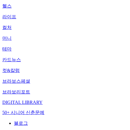
헬스
라이프
컬처
머니
테마
카드뉴스
컷&칼럼
브라보스페셜
브라보리포트
DIGITAL LIBRARY
50+ 시니어 신춘문예
블로그