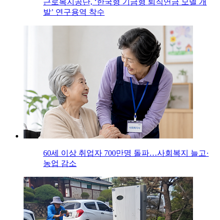
근로복지공단, ‘한국형 기금형 퇴직연금 모델 개
발’ 연구용역 착수
60세 이상 취업자 700만명 돌파…사회복지 늘고·
농업 감소