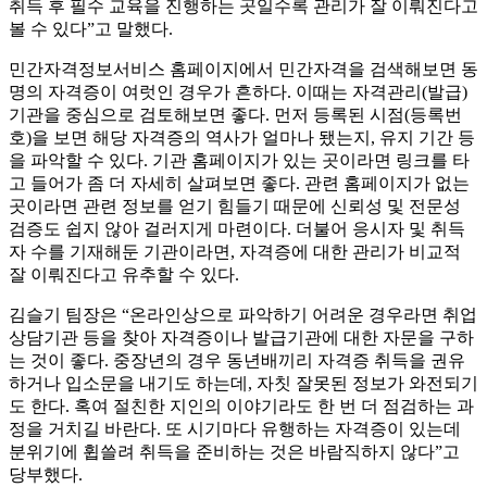
취득 후 필수 교육을 진행하는 곳일수록 관리가 잘 이뤄진다고
볼 수 있다”고 말했다.
민간자격정보서비스 홈페이지에서 민간자격을 검색해보면 동
명의 자격증이 여럿인 경우가 흔하다. 이때는 자격관리(발급)
기관을 중심으로 검토해보면 좋다. 먼저 등록된 시점(등록번
호)을 보면 해당 자격증의 역사가 얼마나 됐는지, 유지 기간 등
을 파악할 수 있다. 기관 홈페이지가 있는 곳이라면 링크를 타
고 들어가 좀 더 자세히 살펴보면 좋다. 관련 홈페이지가 없는
곳이라면 관련 정보를 얻기 힘들기 때문에 신뢰성 및 전문성
검증도 쉽지 않아 걸러지게 마련이다. 더불어 응시자 및 취득
자 수를 기재해둔 기관이라면, 자격증에 대한 관리가 비교적
잘 이뤄진다고 유추할 수 있다.
김슬기 팀장은 “온라인상으로 파악하기 어려운 경우라면 취업
상담기관 등을 찾아 자격증이나 발급기관에 대한 자문을 구하
는 것이 좋다. 중장년의 경우 동년배끼리 자격증 취득을 권유
하거나 입소문을 내기도 하는데, 자칫 잘못된 정보가 와전되기
도 한다. 혹여 절친한 지인의 이야기라도 한 번 더 점검하는 과
정을 거치길 바란다. 또 시기마다 유행하는 자격증이 있는데
분위기에 휩쓸려 취득을 준비하는 것은 바람직하지 않다”고
당부했다.