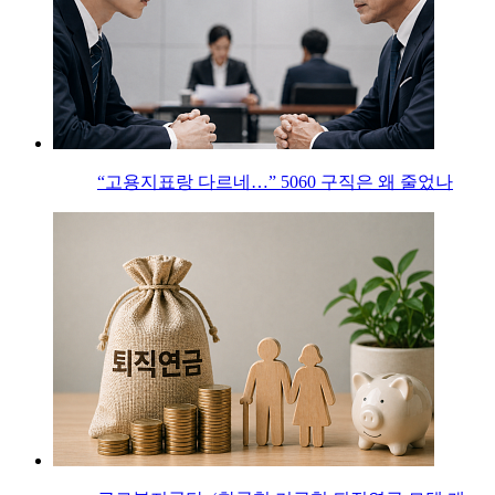
“고용지표랑 다르네…” 5060 구직은 왜 줄었나