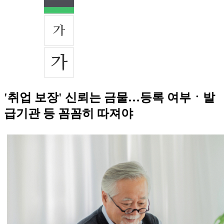
'취업 보장' 신뢰는 금물…등록 여부ㆍ발
급기관 등 꼼꼼히 따져야