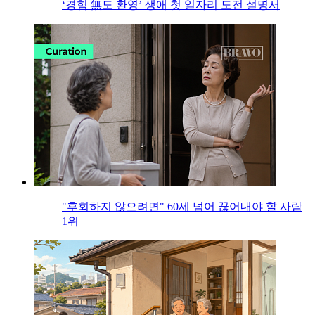
‘경험 無도 환영’ 생애 첫 일자리 도전 설명서
"후회하지 않으려면" 60세 넘어 끊어내야 할 사람
1위