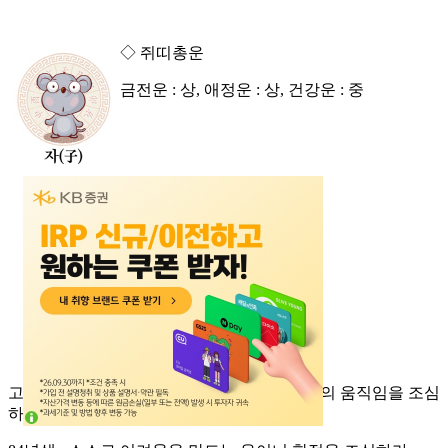
◇ 쥐띠총운
금전운 : 상, 애정운 : 상, 건강운 : 중
고기가 변하여 용이 되니 명예는 길하나 재물의 움직임을 조심
하라.