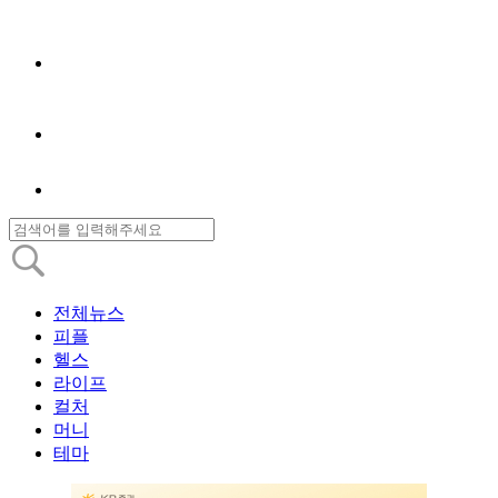
전체뉴스
피플
헬스
라이프
컬처
머니
테마