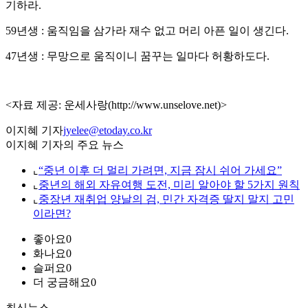
기하라.
59년생 : 움직임을 삼가라 재수 없고 머리 아픈 일이 생긴다.
47년생 : 무망으로 움직이니 꿈꾸는 일마다 허황하도다.
<자료 제공: 운세사랑(http://www.unselove.net)>
이지혜 기자
jyelee@etoday.co.kr
이지혜 기자의 주요 뉴스
⌞
“중년 이후 더 멀리 가려면, 지금 잠시 쉬어 가세요”
⌞
중년의 해외 자유여행 도전, 미리 알아야 할 5가지 원칙
⌞
중장년 재취업 양날의 검, 민간 자격증 딸지 말지 고민
이라면?
좋아요
0
화나요
0
슬퍼요
0
더 궁금해요
0
최신뉴스