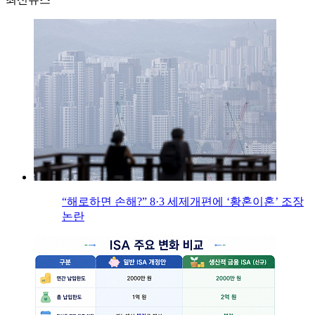
“해로하면 손해?” 8·3 세제개편에 ‘황혼이혼’ 조장
논란